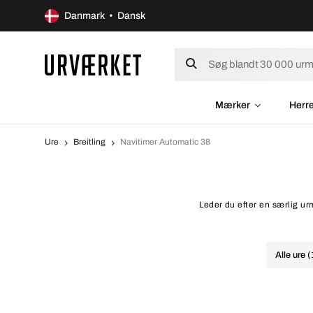
Danmark • Dansk
Mærker
Herr
Ure
Breitling
Navitimer Automatic 38
Leder du efter en særlig urm
Alle ure 