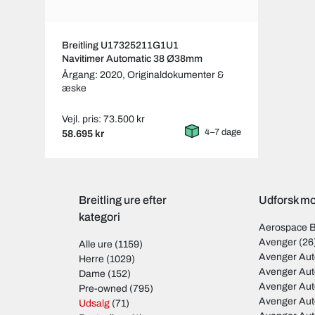
Breitling U17325211G1U1
Navitimer Automatic 38 Ø38mm
Årgang: 2020,
Originaldokumenter &
æske
Vejl. pris: 73.500 kr
4–7 dage
58.695 kr
Breitling ure efter
Udforsk mod
kategori
Aerospace 
Avenger
(26
Alle ure
(1159)
Avenger Aut
Herre
(1029)
Avenger Aut
Dame
(152)
Avenger Au
Pre-owned
(795)
Avenger Au
Udsalg
(71)