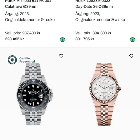
Patek Philippe 6119R/001
Rolex 128239-0023
Calatrava Ø39mm
Day-Date 36 Ø36mm
Årgang: 2023,
Årgang: 2023,
Originaldokumenter & æske
Originaldokumenter & æske
Vejl. pris: 237.400 kr
Vejl. pris: 394.300 kr
223.495 kr
301.795 kr
Certified
Pre-owned