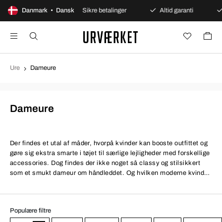
åbent køb
Danmark • Dansk
Sikre betalinger
Altid garanti
Hurtig 
Ure
Dameure
Dameure
Der findes et utal af måder, hvorpå kvinder kan booste outfittet og
gøre sig ekstra smarte i tøjet til særlige lejligheder med forskellige
accessories. Dog findes der ikke noget så classy og stilsikkert
som et smukt dameur om håndleddet. Og hvilken moderne kvinde
kan i øvrigt undvære et sådant i en travl hverdag? Dameure fås i et
væld af afskygninger! Vi tilbyder modeller i alverdens stilarter og
materialer og tør godt garantere, at du kan finde det perfekte
Populære filtre
dameur her på siden.