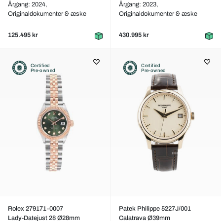
Årgang: 2024,
Årgang: 2023,
Originaldokumenter & æske
Originaldokumenter & æske
125.495 kr
430.995 kr
Certified
Certified
Pre-owned
Pre-owned
Rolex 279171-0007
Patek Philippe 5227J/001
Lady-Datejust 28 Ø28mm
Calatrava Ø39mm