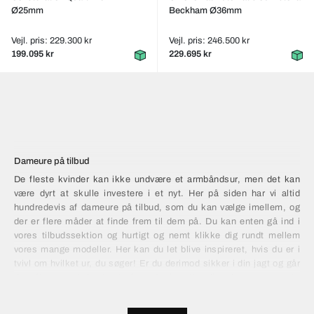
Ø25mm
Beckham Ø36mm
Vejl. pris: 229.300 kr
Vejl. pris: 246.500 kr
199.095 kr
229.695 kr
Dameure på tilbud
De fleste kvinder kan ikke undvære et armbåndsur, men det kan
være dyrt at skulle investere i et nyt. Her på siden har vi altid
hundredevis af dameure på tilbud, som du kan vælge imellem, og
der er flere måder at finde frem til dem på. Du kan enten gå ind i
vores tilbudssektion og hurtigt og nemt klikke dig rundt mellem
vores mange modeller. Her kan du let blive inspireret, hvis du er i
tvivl om hvilket ur, du søger! Er du derimod sikker i din jagt og går
du efter noget bestemt, kan du benytte dig af vores smarte
watchfinder. Filtrer din søgning og tilpas den dine specifikke behov
og præferencer, og vælg til sidst den ønskede rabat. På den måde