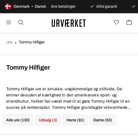
ent køb
Danmark • Dansk
Sikre betalinger
Altid garanti
Hurtig og
Ure
Tommy Hilfiger
Tommy Hilfiger
Tommy Hilfiger ure
er smukke, ungdommelige og stilfulde. De
emmer desuden af kærlighed til den amerikanske sport- og
strandkultur, hvilket har været med til at gøre Tommy Hilfiger til en
succes på verdensplan. Tommy Hilfiger grundlagde virksomheden
i 1985 og lancerede sin første urkollektion 10 år senere.
Alle ure (130)
Udsalg (3)
Herre (81)
Dame (53)