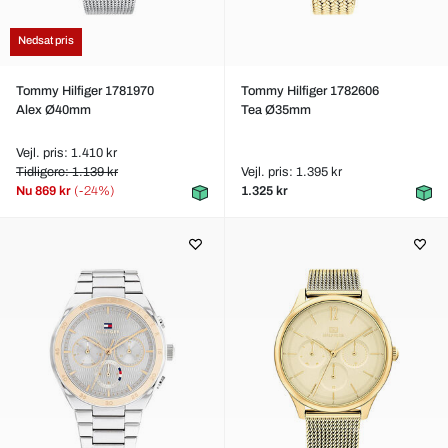
Nedsat pris
Tommy Hilfiger 1781970
Tommy Hilfiger 1782606
Alex Ø40mm
Tea Ø35mm
Vejl. pris: 1.410 kr
Tidligere: 1.139 kr
Vejl. pris: 1.395 kr
Nu
869 kr
(-24%)
1.325 kr