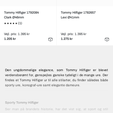
Tommy Hilfiger 1792084
Tommy Hilfiger 1782657
Clark Ø46mm
Lexi Ø41mm
(1)
Vejl. pris: 1.395 kr
Vejl. pris: 1.395 kr
1.205 kr
1.275 kr
Den ungdommelige elegance, som Tommy Hilfiger er blevet
verdensberømt for, genspejles ganske tydeligt i de mange ure. Der
findes et Tommy Hilfiger ur til alle stilarter, du finder således både
sporty ure, konograf-ure samt elegante dameure.
Sporty Tommy Hilfiger
Ser man på brandets historie, har det vist sig, at sport og stil