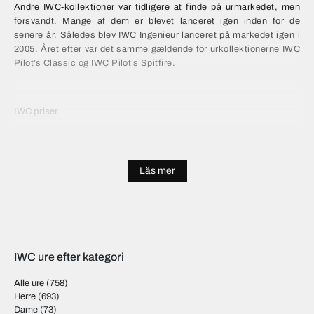
Andre IWC-kollektioner var tidligere at finde på urmarkedet, men
forsvandt. Mange af dem er blevet lanceret igen inden for de
senere år. Således blev IWC Ingenieur lanceret på markedet igen i
2005. Året efter var det samme gældende for urkollektionerne IWC
Pilot’s Classic og IWC Pilot’s Spitfire.
IWC priser
I vores katalog finder du de aktuelle IWC-urpiser på modeller i
deres kollektion. IWC-urenes priser stiger med jævne mellemrum.
Prisen stiger som regel med mellem 5-10 % om året.
Läs mer
Prisstigninger sker blandt andet på baggrund af prisen på
ædelmetal og inflation - disse påvirker prisen på IWC-ure.
Urærket.dk vil finde dit IWC-ur
Er du ude efter et specielt IWC-ur, som ikke var at finde i vores
IWC ure efter kategori
udvalg? Eventuelt en model, der er ikke længere er i produktion,
eller et ur, som kun blev fremstillet i nogle få eksemplarer? IWC
Alle ure
(758)
skaber temmeligt ofte begrænsede, yderst efterspurgte
Herre
(693)
kollektioner, som er utroligt svære at få fat i. Vi har ofte mulighed
Dame
(73)