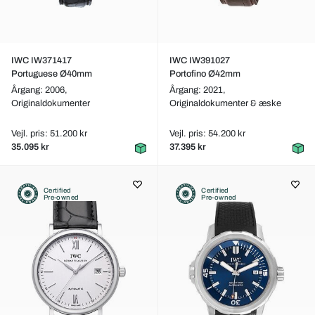
IWC IW371417
IWC IW391027
Portuguese Ø40mm
Portofino Ø42mm
Årgang: 2006,
Årgang: 2021,
Originaldokumenter
Originaldokumenter & æske
Vejl. pris: 51.200 kr
Vejl. pris: 54.200 kr
35.095 kr
37.395 kr
Certified
Certified
Pre-owned
Pre-owned