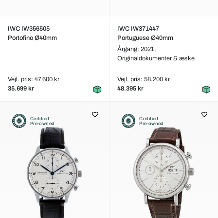
IWC IW356505
IWC IW371447
Portofino Ø40mm
Portuguese Ø40mm
Årgang: 2021,
Originaldokumenter & æske
Vejl. pris: 47.600 kr
Vejl. pris: 58.200 kr
35.699 kr
48.395 kr
Certified
Certified
Pre-owned
Pre-owned