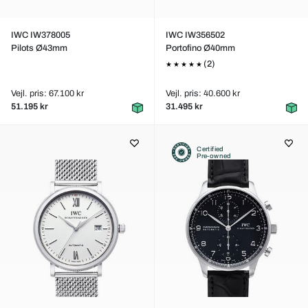
IWC IW378005
IWC IW356502
Pilots Ø43mm
Portofino Ø40mm
(2)
Vejl. pris: 67.100 kr
Vejl. pris: 40.600 kr
51.195 kr
31.495 kr
Certified
Pre-owned