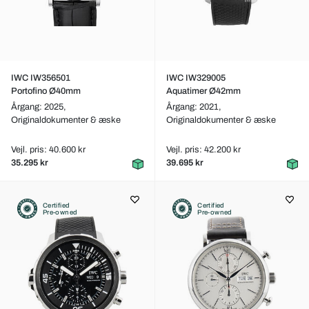
IWC IW356501
IWC IW329005
Portofino Ø40mm
Aquatimer Ø42mm
Årgang: 2025,
Årgang: 2021,
Originaldokumenter & æske
Originaldokumenter & æske
Vejl. pris: 40.600 kr
Vejl. pris: 42.200 kr
35.295 kr
39.695 kr
Certified
Certified
Pre-owned
Pre-owned