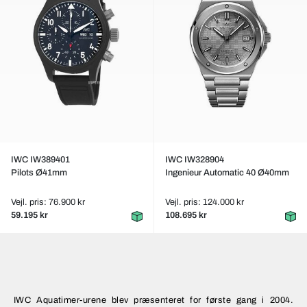
IWC IW389401
IWC IW328904
Pilots Ø41mm
Ingenieur Automatic 40 Ø40mm
Vejl. pris: 76.900 kr
Vejl. pris: 124.000 kr
59.195 kr
108.695 kr
IWC Aquatimer-urene blev præsenteret for første gang i 2004.