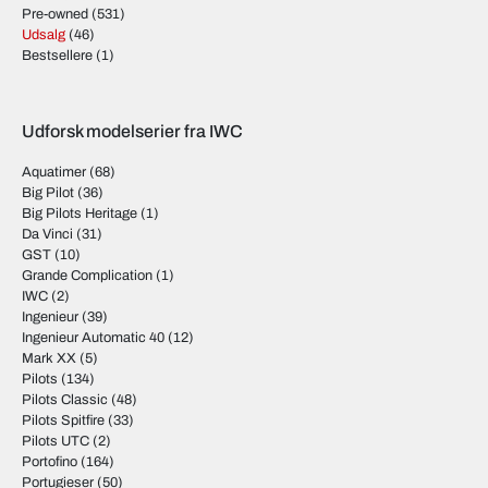
for at få fat i modeller, som almindelige butikker sjældent får
Pre-owned
(531)
mulighed for at købe.
Udsalg
(46)
Bestsellere
(1)
Hvis du kontakter os, vil vi gøre vores bedste for at vende tilbage
til dig så hurtigt som muligt med en god pris. Besøg producentens
egen hjemmeside via dette link:
International Watch Company, IWC
Udforsk modelserier fra IWC
Aquatimer
(68)
Big Pilot
(36)
Big Pilots Heritage
(1)
Da Vinci
(31)
GST
(10)
Grande Complication
(1)
IWC
(2)
Ingenieur
(39)
Ingenieur Automatic 40
(12)
Mark XX
(5)
Pilots
(134)
Pilots Classic
(48)
Pilots Spitfire
(33)
Pilots UTC
(2)
Portofino
(164)
Portugieser
(50)