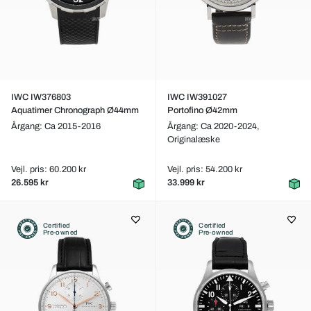
IWC IW376803
IWC IW391027
Aquatimer Chronograph Ø44mm
Portofino Ø42mm
Årgang: Ca 2015-2016
Årgang: Ca 2020-2024,
Originalæske
Vejl. pris: 60.200 kr
Vejl. pris: 54.200 kr
26.595 kr
33.999 kr
Certified
Certified
Pre-owned
Pre-owned