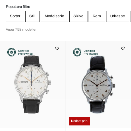
Populære filtre
Sorter
Stil
Modelserie
Skive
Rem
Urkasse
Viser 758 modeller
Certified
Certified
Pre-owned
Pre-owned
Nedsat pris