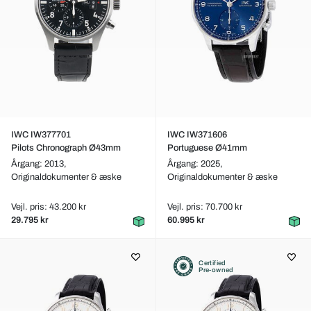
IWC IW377701
IWC IW371606
Pilots Chronograph Ø43mm
Portuguese Ø41mm
Årgang: 2013,
Årgang: 2025,
Originaldokumenter & æske
Originaldokumenter & æske
Vejl. pris: 43.200 kr
Vejl. pris: 70.700 kr
29.795 kr
60.995 kr
Certified
Pre-owned