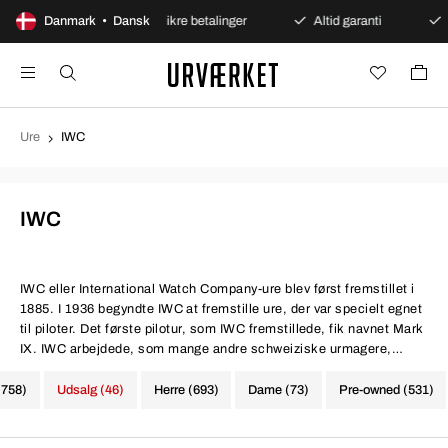
bent køb
Danmark • Dansk
Sikre betalinger
Altid garanti
Hurtig o
Ure
IWC
IWC
IWC
eller International Watch Company-ure blev først fremstillet i
1885. I 1936 begyndte IWC at fremstille ure, der var specielt egnet
til piloter. Det første pilotur, som IWC fremstillede, fik navnet Mark
IX. IWC arbejdede, som mange andre schweiziske urmagere,
sammen med bilfirmaer (se for eksempel Breitling for Bentley). I
1978 lancerede F.A. Porsche og
IWC
sammen verdens første ur
(758)
Udsalg (46)
Herre (693)
Dame (73)
Pre-owned (531)
med et kompas. Senere arbejdede IWC også sammen med en
anden bilproducent, Mercedes.