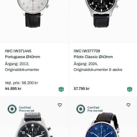
IWC IW371445
IWC IW377709
Portuguese Ø40mm
Pilots Classic Ø43mm
Årgang: 2013,
Årgang: 2024,
Originaldokumenter
Originaldokumenter & æske
Vejl. pris: 58.200 kr
44.895 kr
57.795 kr
Certified
Certified
Pre-owned
Pre-owned