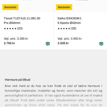
Bestseller
Bestseller
Tissot T137.410.11.091.00
Seiko SSK003K1
Prx Ø40mm
5 Sports Ø42mm
(23)
(25)
Vejl. pris: 3.295 kr
Vejl. pris: 3.950 kr
2.765 kr
3.505 kr
Herreure på tilbud
Ikke nok med at du hos os kan finde et utal af lækre herreure i
forskellige materialer, modeller og farver, som matcher din stil og
personlighed til perfektion. Vi har også hundredevis af ure til mænd
på tilbud! Find dem under vores tilbudssektion eller brug vores
watchfinder og filtrer efter rabat. På den måde får du kun de