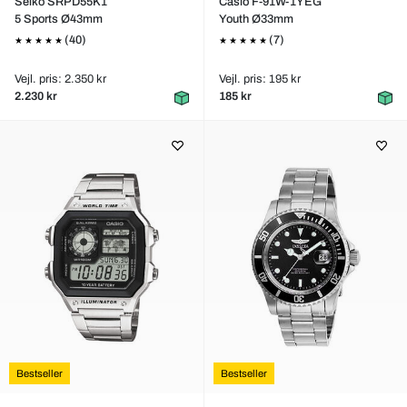
Seiko SRPD55K1
Casio F-91W-1YEG
5 Sports Ø43mm
Youth Ø33mm
(40)
(7)
Vejl. pris: 2.350 kr
Vejl. pris: 195 kr
2.230 kr
185 kr
Bestseller
Bestseller