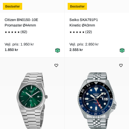
Bestseller
Bestseller
Citizen BN0150-10E
Seiko SKA791P1
Promaster Ø44mm
Kinetic Ø43mm
(62)
(22)
Vejl. pris: 1.950 kr
Vejl. pris: 2.850 kr
1.850 kr
2.555 kr