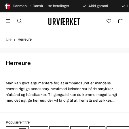
ent køb
Danmark • Dansk
Sikre betalinger
Altid garanti
Hurtig og
Ure
Herreure
Herreure
Man kan godt argumentere for, at armbåndsuret er mandens
eneste rigtige accessory, hvorimod kvinder har både smykker,
hårbånd og håndtasker. Til gengæld kan du komme meget langt
med det rigtige herreur, der vil få dig til at fremstå selvsikker,
ansvarsfuld og stilbevidst! Ingen moderne mand uden et lækkert ur
om håndleddet. Her på siden kan du klikke dig rundt mellem et
bredt udvalg af herreure og finde det, der passer perfekt til netop
Populære filtre
din garderobe.