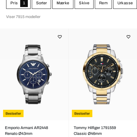
Pris
1
Sorter
Mærke
Skive
Rem
Urkasse
Viser 7915 modeller
Bestseller
Bestseller
Emporio Armani AR2448
Tommy Hilfiger 1791559
Renato Ø43mm
Classic Ø46mm