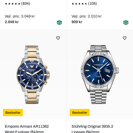
(834)
(105)
Vejl. pris: 3.049 kr
Vejl. pris: 2.010 kr
2.649 kr
909 kr
Bestseller
Bestseller
Emporio Armani AR11362
Stührling Original 3935.2
World Explorer Ø43mm
Lineage Ø42mm