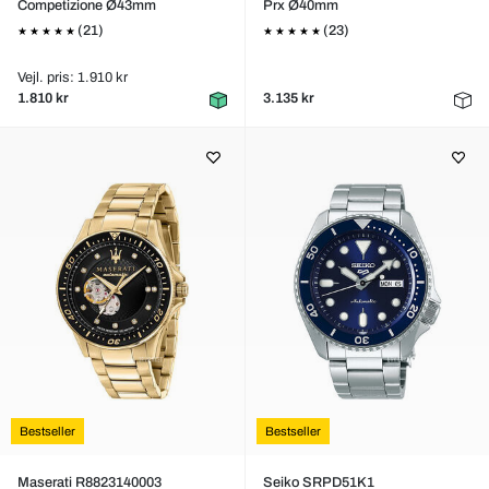
Competizione Ø43mm
Prx Ø40mm
(21)
(23)
Vejl. pris: 1.910 kr
1.810 kr
3.135 kr
Bestseller
Bestseller
Maserati R8823140003
Seiko SRPD51K1