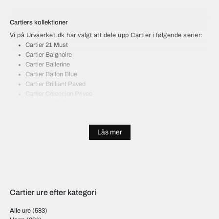
Cartiers kollektioner
Vi på Urvaerket.dk har valgt att dele upp Cartier i følgende serier:
Cartier 21 Must
Cartier Baignoire
Cartier Ballerine
Cartier Ballon Blue
Cartier Brilliant Paved
Cartier Coleccion Privee
Cartier La Doña
Cartier Love
Cartier Pasha
Läs mer
Cartier Roadster
Cartier Ronde
Cartier Santos 100
Cartier Santos de Cartier
Cartier Santos Demoiselle
Cartier Santos Dumont
Cartier ure efter kategori
Cartier Tank Americaine
Cartier Tank Francaise
Alle ure
(583)
Cartier Tank Louis