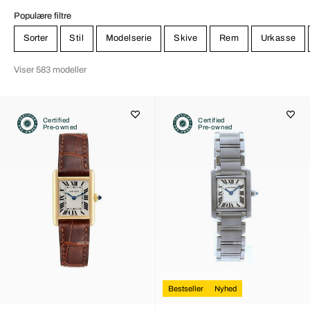
Populære filtre
Sorter
Stil
Modelserie
Skive
Rem
Urkasse
Viser 583 modeller
Certified
Certified
Pre-owned
Pre-owned
Bestseller
Nyhed