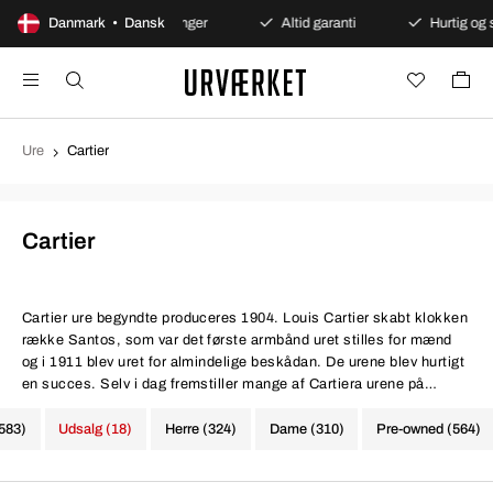
Danmark • Dansk
Sikre betalinger
Altid garanti
Hurtig og sikker le
Ure
Cartier
Cartier
Cartier ure
begyndte produceres 1904. Louis Cartier skabt klokken
række Santos, som var det første armbånd uret stilles for mænd
og i 1911 blev uret for almindelige beskådan. De urene blev hurtigt
en succes. Selv i dag fremstiller mange af Cartiera urene på
samme måde og med et lignende design, som Louis Cartier en
gang gjorde.
(583)
Udsalg (18)
Herre (324)
Dame (310)
Pre-owned (564)