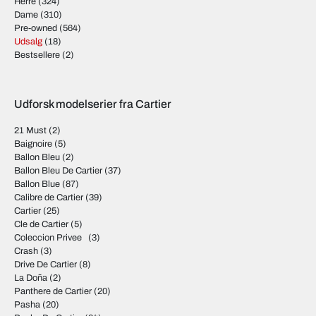
Herre
(324)
Cartier Tank Solo
Dame
(310)
Cartier Tankissime
Pre-owned
(564)
Cartier Tonneau
Udsalg
(18)
Cartier Tortue
Bestsellere
(2)
Urvaerket.dk hittar Er Cartier klocka
Udforsk modelserier fra Cartier
Leder du efter et Cartier ur, der ikke findes i vores katalog? Måske
en model, der ikke længere er i produktion eller et ur, der blev
21 Must
(2)
fremstillet i kun et limiterat antal eksemplarer. Cartier ure kan
Baignoire
(5)
somme tider være vanskeligt at opnå, og priserne er ofte høj. Vi
Ballon Bleu
(2)
har ofte muligheder for at tage med hjem modeller, som
Ballon Bleu De Cartier
(37)
almindelige butikker sjældent har mulighed for at købe.
Ballon Blue
(87)
Calibre de Cartier
(39)
Kontakt os
så gør vi vores absolute bedste for at tilbagevende så
Cartier
(25)
hurtigt som muligt med et rigtigt godt pris.
Cle de Cartier
(5)
Coleccion Privee
(3)
Producentens egen hjemmeside finder du her:
Cartier
Crash
(3)
Drive De Cartier
(8)
La Doña
(2)
Panthere de Cartier
(20)
Pasha
(20)