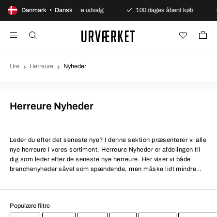
Europas største udvalg
Danmark • Dansk
100 dages åbent køb
Sikr
Ure
Herreure
Nyheder
Herreure Nyheder
Leder du efter det seneste nye? I denne sektion præsenterer vi alle
nye herreure i vores sortiment. Herreure Nyheder er afdelingen til
dig som leder efter de seneste nye herreure. Her viser vi både
branchenyheder såvel som spændende, men måske lidt mindre
kendte håndplukkede nyheder.
Populære filtre