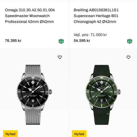
Omega 310.30.42.50.01.004
Breitling AB0156361L1S1
Speedmaster Moonwatch
Superocean Heritage B01
Professional 42mm Ø42mm
Chronograph 42 Ø42mm
Vejl. pris: 71.000 kr
76.395 kr
54.595 kr
Nyhed
Nyhed