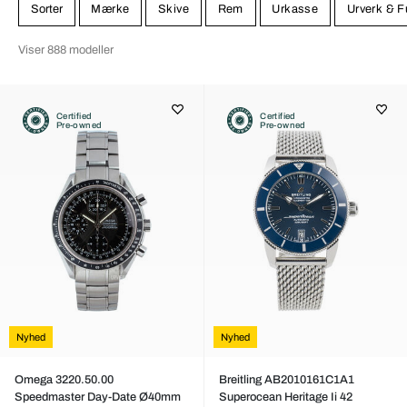
Sorter
Mærke
Skive
Rem
Urkasse
Urverk & F
Viser 888 modeller
Certified
Certified
Pre-owned
Pre-owned
Nyhed
Nyhed
Omega 3220.50.00
Breitling AB2010161C1A1
Speedmaster Day-Date Ø40mm
Superocean Heritage Ii 42