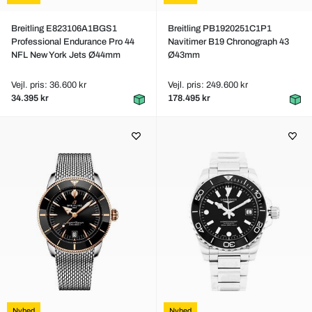
Breitling E823106A1BGS1
Breitling PB1920251C1P1
Professional Endurance Pro 44
Navitimer B19 Chronograph 43
NFL New York Jets Ø44mm
Ø43mm
Vejl. pris: 36.600 kr
Vejl. pris: 249.600 kr
34.395 kr
178.495 kr
Nyhed
Nyhed