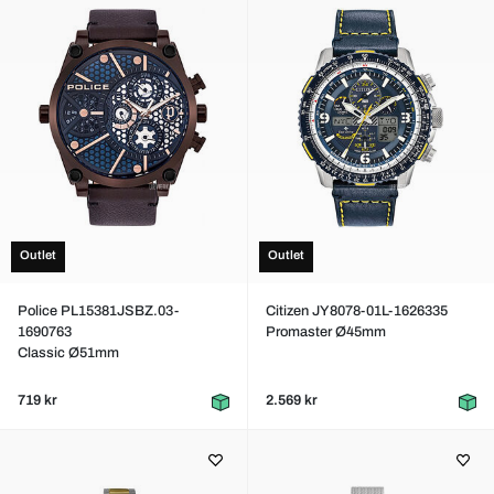
Outlet
Outlet
Police PL15381JSBZ.03-
Citizen JY8078-01L-1626335
1690763
Promaster Ø45mm
Classic Ø51mm
719 kr
2.569 kr