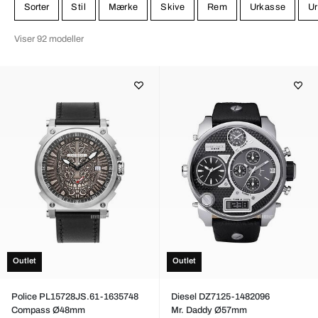
Sorter
Stil
Mærke
Skive
Rem
Urkasse
Ur
Viser 92 modeller
Outlet
Outlet
Police PL15728JS.61-1635748
Diesel DZ7125-1482096
Compass Ø48mm
Mr. Daddy Ø57mm