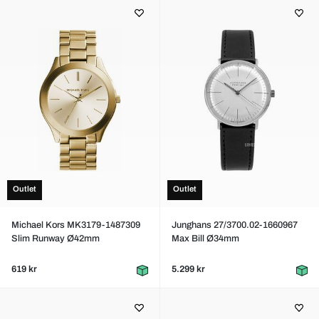
Outlet
Outlet
Michael Kors MK3179-1487309
Junghans 27/3700.02-1660967
Slim Runway Ø42mm
Max Bill Ø34mm
619 kr
5.299 kr