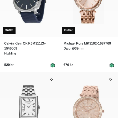
Outlet
Outlet
Calvin Klein CK K5M311ZN-
Michael Kors MK3192-1687769
1546009
Darci Ø39mm
Highline
529 kr
676 kr