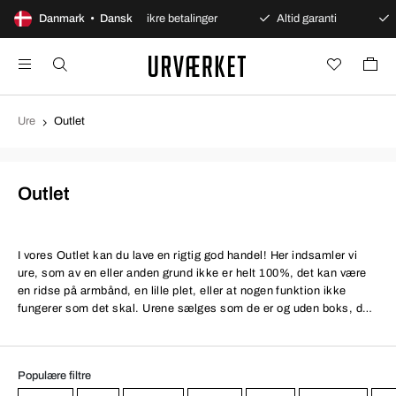
bent køb
Danmark • Dansk
Sikre betalinger
Altid garanti
Hurtig 
Ure
Outlet
Outlet
I vores Outlet kan du lave en rigtig god handel! Her indsamler vi
ure, som av en eller anden grund ikke er helt 100%, det kan være
en ridse på armbånd, en lille plet, eller at nogen funktion ikke
fungerer som det skal. Urene sælges som de er og uden boks, de
kommer i stedet i et sort gavepose i stof. Du har selvfølgelig åbent
køb som sædvanlig også på outlet-varer.
Populære filtre