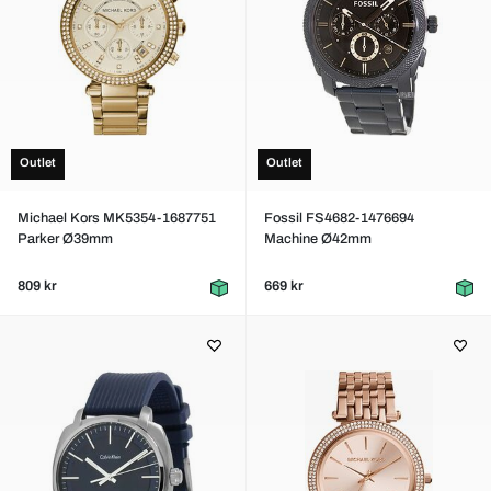
Outlet
Outlet
Michael Kors MK5354-1687751
Fossil FS4682-1476694
Parker Ø39mm
Machine Ø42mm
809 kr
669 kr