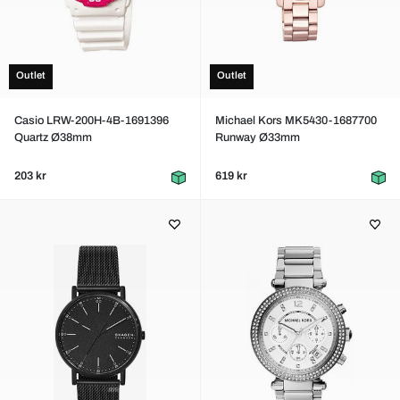
Outlet
Outlet
Casio LRW-200H-4B-1691396
Michael Kors MK5430-1687700
Quartz Ø38mm
Runway Ø33mm
203 kr
619 kr