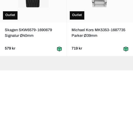
Outlet
Outlet
Skagen SKW6579-1690679
Michael Kors MK5353-1687735
Signatur Ø40mm
Parker Ø39mm
579 kr
719 kr