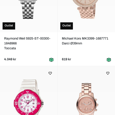
Outlet
Outlet
Raymond Weil 5925-ST-00300-
Michael Kors MK3399-1687771
1648966
Darci Ø39mm
Toccata
4.049 kr
619 kr