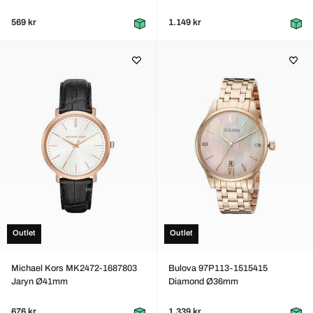
569 kr
1.149 kr
Outlet
Outlet
Michael Kors MK2472-1687803
Bulova 97P113-1515415
Jaryn Ø41mm
Diamond Ø36mm
676 kr
1.339 kr