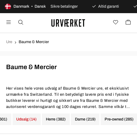
åbent køb
Danmark • Dansk
Sikre betalinger
Altid garanti
Hurtig
Ure
Baume & Mercier
Baume & Mercier
Her vises hele vores udvalg af Baume & Mercier ure, et eksklusivt
urmærke fra Switzerland. Til en betydeligt lavere pris end i fysiske
butikker leverer vi hurtigt og sikkert ure fra Baume & Mercier med
autoriseret verdensgaranti og 100 dages returret. Samme vilkår til
lavere priser, ganske enkelt.
(601)
Udsalg (14)
Herre (382)
Dame (219)
Pre-owned (285)