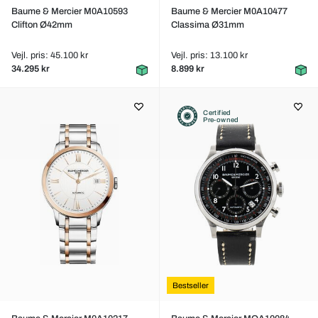
Baume & Mercier M0A10593
Baume & Mercier M0A10477
Clifton Ø42mm
Classima Ø31mm
Vejl. pris: 45.100 kr
Vejl. pris: 13.100 kr
34.295 kr
8.899 kr
Certified
Pre-owned
Bestseller