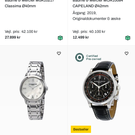
Baume & Mercier M0A10217
Baume & Mercier MOA10084
Classima Ø40mm
CAPELAND Ø42mm
Årgang: 2019,
Originaldokumenter & æske
Vejl. pris: 42.100 kr
Vejl. pris: 40.100 kr
27.899 kr
12.499 kr
Certified
Pre-owned
Bestseller