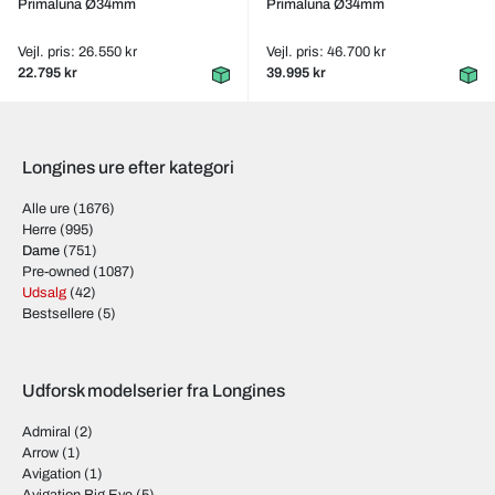
Primaluna Ø34mm
Primaluna Ø34mm
Vejl. pris: 26.550 kr
Vejl. pris: 46.700 kr
22.795 kr
39.995 kr
Longines ure efter kategori
Alle ure
(1676)
Herre
(995)
Dame
(751)
Pre-owned
(1087)
Udsalg
(42)
Bestsellere
(5)
Udforsk modelserier fra Longines
Admiral
(2)
Arrow
(1)
Avigation
(1)