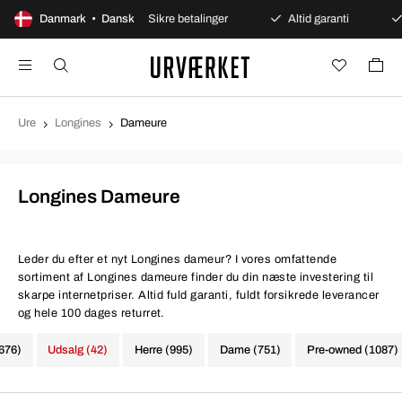
åbent køb
Danmark • Dansk
Sikre betalinger
Altid garanti
Hurtig
Ure
Longines
Dameure
Longines Dameure
Leder du efter et nyt Longines dameur? I vores omfattende
sortiment af Longines dameure finder du din næste investering til
skarpe internetpriser. Altid fuld garanti, fuldt forsikrede leverancer
og hele 100 dages returret.
1676)
Udsalg (42)
Herre (995)
Dame (751)
Pre-owned (1087)