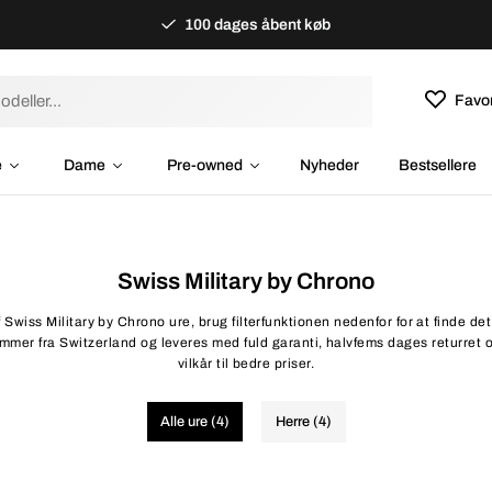
100 dages åbent køb
Favor
e
Dame
Pre-owned
Nyheder
Bestsellere
Swiss Military by Chrono
 Swiss Military by Chrono ure, brug filterfunktionen nedenfor for at finde det 
mmer fra Switzerland og leveres med fuld garanti, halvfems dages returret 
vilkår til bedre priser.
Alle ure (4)
Herre (4)