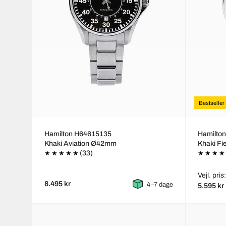
Bestseller
Hamilton H64615135
Hamilto
Khaki Aviation Ø42mm
Khaki F
(33)
Vejl. pris
8.495 kr
4–7 dage
5.595 kr