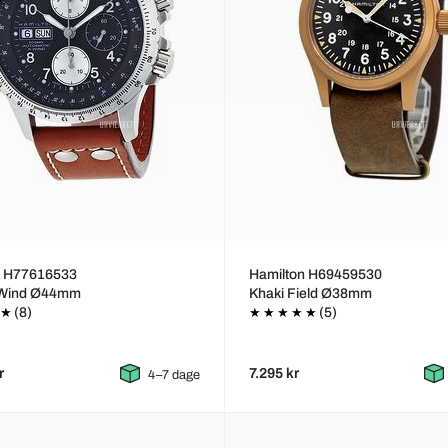
n H77616533
Hamilton H69459530
-Wind Ø44mm
Khaki Field Ø38mm
(8)
(5)
r
7.295 kr
4–7 dage