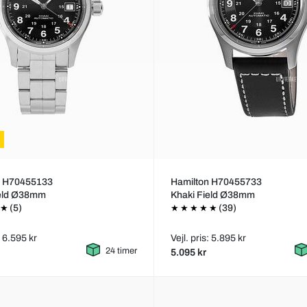
n H70455133
Hamilton H70455733
ield Ø38mm
Khaki Field Ø38mm
(5)
(39)
: 6.595 kr
Vejl. pris: 5.895 kr
24 timer
5.095 kr