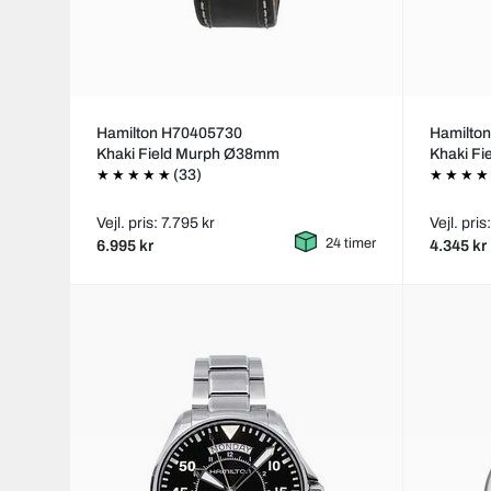
Hamilton H70405730
Hamilto
Khaki Field Murph Ø38mm
Khaki F
(33)
Vejl. pris: 7.795 kr
Vejl. pris
24 timer
6.995 kr
4.345 kr