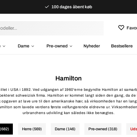
100 dages åbent køb
Favor
e
Dame
Pre-owned
Nyheder
Bestsellere
Hamilton
tillet i USA i 1892. Ved udgangen af 1960'erne begyndte Hamilton at samarb
espekteret schweizisk firma. Hamilton er kommet langt siden den gang, da d
 opgaven at lave ure til den amerikanske hær, så virksomheden har en lang 
milton som lavede verdens første velfungerende eldrevne ur. Virksomhedens
urbranchens udvikling kan således ikke benægtes.
 (682)
Herre (569)
Dame (146)
Pre-owned (318)
Uds