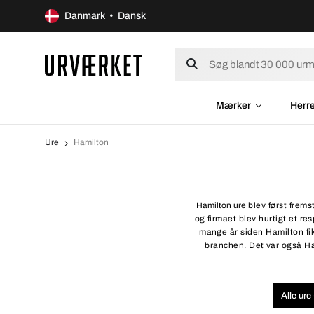
Danmark • Dansk
Mærker
Herr
Ure
Hamilton
Hamilton ure
blev først frems
og firmaet blev hurtigt et r
mange år siden Hamilton fik
branchen. Det var også Ha
Alle ure