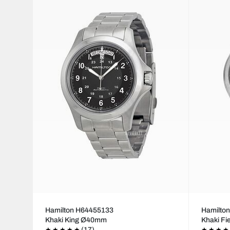
Hamilton H64455133
Hamilto
Khaki King Ø40mm
Khaki F
(17)