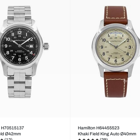
n H70515137
Hamilton H64455523
ield Ø42mm
Khaki Field King Auto Ø40mm
(12)
(29)