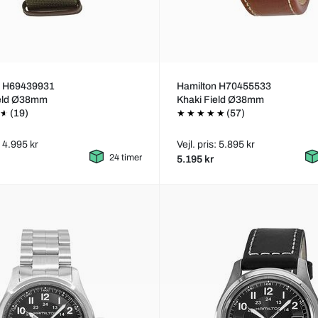
n H69439931
Hamilton H70455533
ield Ø38mm
Khaki Field Ø38mm
(19)
(57)
: 4.995 kr
Vejl. pris: 5.895 kr
24 timer
5.195 kr