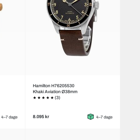
Hamilton H76205530
Khaki Aviation Ø38mm
(3)
8.095 kr
4–7 dage
4–7 dage