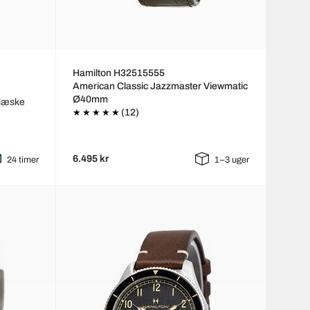
Hamilton H32515555
American Classic Jazzmaster Viewmatic
Ø40mm
alæske
(12)
6.495 kr
24 timer
1–3 uger