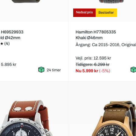
Nedsat pris
Bestseller
n H69529933
Hamilton H77805335
ield Ø42mm
Khaki Ø46mm
(4)
Årgang: Ca 2015-2016,
Origin
Vejl. pris: 12.595 kr
: 5.895 kr
Tidligere: 6.299 kr
24 timer
Nu
5.999 kr
(-5%)