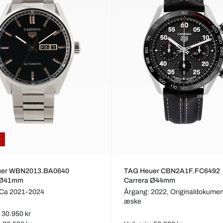
s
uer WBN2013.BA0640
TAG Heuer CBN2A1F.FC6492
 Ø41mm
Carrera Ø44mm
 Ca 2021-2024
Årgang: 2022,
Originaldokumen
æske
s: 30.950 kr