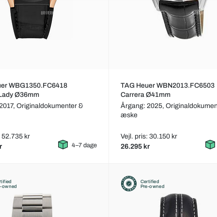
uer WBG1350.FC6418
TAG Heuer WBN2013.FC6503
 Lady Ø36mm
Carrera Ø41mm
2017,
Originaldokumenter &
Årgang: 2025,
Originaldokumen
æske
s: 52.735 kr
Vejl. pris: 30.150 kr
4–7 dage
r
26.295 kr
tified
Certified
e-owned
Pre-owned