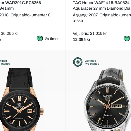
uer WAR201C.FC6266
TAG Heuer WAF1415.BA0824
 Ø41mm
Aquaracer 27 mm Diamond Di
 2018,
Originaldokumenter &
Årgang: 2007,
Originaldokumen
æske
s: 36.255 kr
Vejl. pris: 21.015 kr
24 timer
r
12.395 kr
tified
Certified
e-owned
Pre-owned