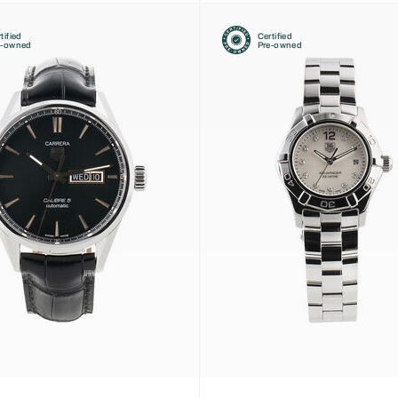
tified
Certified
e-owned
Pre-owned