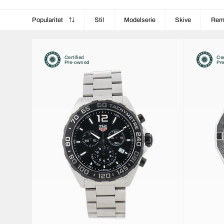
Popularitet
Stil
Modelserie
Skive
Re
Certified
Cer
Pre-owned
Pr