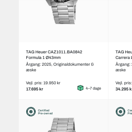
TAG Heuer CAZ1011.BA0842
TAG He
Formula 1 Ø43mm
Carrera
Årgang: 2025,
Originaldokumenter &
Årgang: 
æske
æske
Vejl. pris: 19.950 kr
Vejl. pri
4–7 dage
17.695 kr
34.295 k
Certified
Cer
Pre-owned
Pr