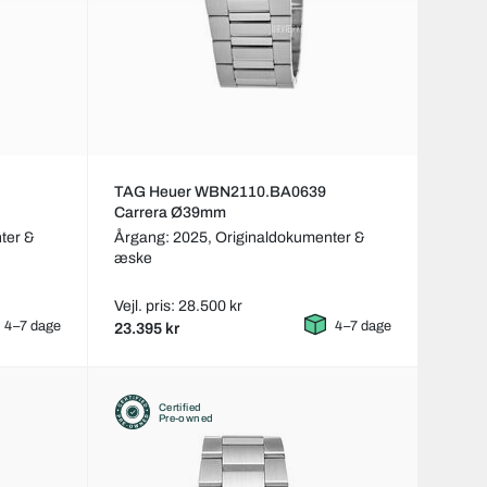
TAG Heuer WBN2110.BA0639
Carrera Ø39mm
ter &
Årgang: 2025,
Originaldokumenter &
æske
Vejl. pris: 28.500 kr
4–7 dage
4–7 dage
23.395 kr
Certified
Pre-owned