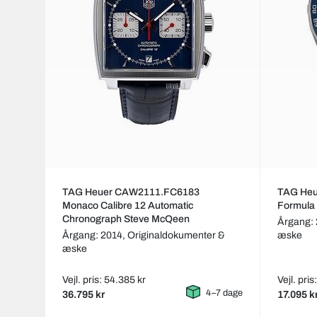
TAG Heuer CAW2111.FC6183
TAG He
Monaco Calibre 12 Automatic
Formula
Chronograph Steve McQeen
Årgang:
Årgang: 2014,
Originaldokumenter &
æske
æske
Vejl. pris: 54.385 kr
Vejl. pris
4–7 dage
36.795 kr
17.095 k