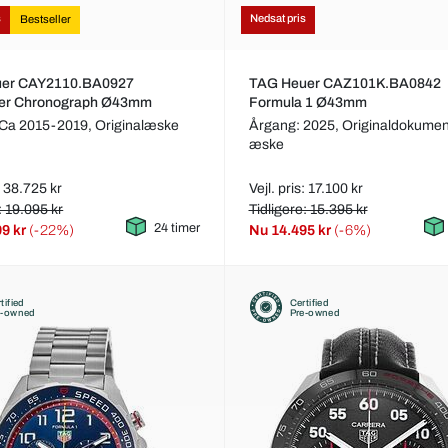
s
Nedsat pris
Bestseller
er CAY2110.BA0927
TAG Heuer CAZ101K.BA0842
er Chronograph Ø43mm
Formula 1 Ø43mm
 Ca 2015-2019,
Originalæske
Årgang: 2025,
Originaldokumen
æske
s: 38.725 kr
Vejl. pris: 17.100 kr
: 19.095 kr
Tidligere: 15.395 kr
24 timer
99 kr
(-22%)
Nu
14.495 kr
(-6%)
tified
Certified
e-owned
Pre-owned