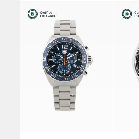
Certified
Cer
Pre-owned
Pr