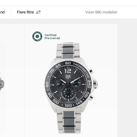
and
Flere filtre
Viser 880 modeller
Certified
Pre-owned