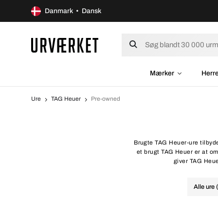
Danmark • Dansk
Mærker
Herr
Ure
TAG Heuer
Pre-owned
Brugte TAG Heuer-ure tilbyde
et brugt TAG Heuer er at om
giver TAG Heue
Alle ure 