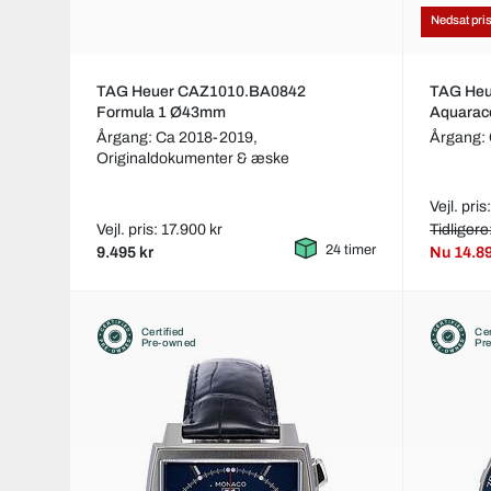
Nedsat pri
TAG Heuer CAZ1010.BA0842
TAG Heu
Formula 1 Ø43mm
Aquarac
Årgang: Ca 2018-2019,
Årgang:
Originaldokumenter & æske
Vejl. pri
Vejl. pris: 17.900 kr
Tidligere
24 timer
9.495 kr
Nu
14.8
Certified
Cer
Pre-owned
Pr