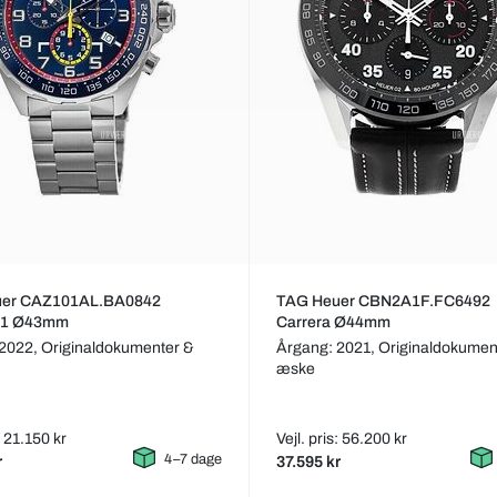
uer CAZ101AL.BA0842
TAG Heuer CBN2A1F.FC6492
 1 Ø43mm
Carrera Ø44mm
 2022,
Originaldokumenter &
Årgang: 2021,
Originaldokumen
æske
: 21.150 kr
Vejl. pris: 56.200 kr
4–7 dage
r
37.595 kr