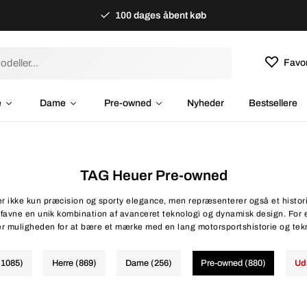
100 dages åbent køb
Favor
e
Dame
Pre-owned
Nyheder
Bestsellere
TAG Heuer Pre-owned
r ikke kun præcision og sporty elegance, men repræsenterer også et histori
favne en unik kombination af avanceret teknologi og dynamisk design. For 
r muligheden for at bære et mærke med en lang motorsportshistorie og tekn
(1085)
Herre (869)
Dame (256)
Pre-owned (880)
Ud