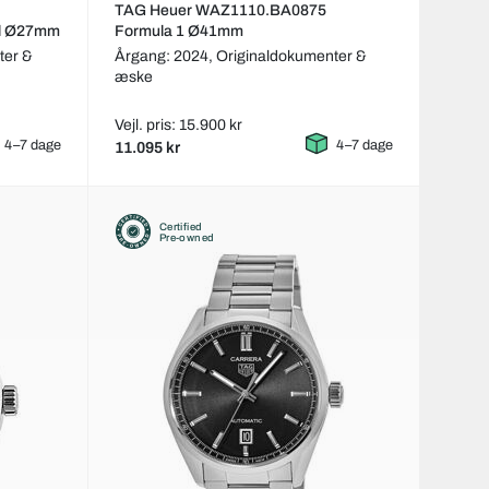
TAG Heuer WAZ1110.BA0875
al Ø27mm
Formula 1 Ø41mm
ter &
Årgang: 2024,
Originaldokumenter &
æske
Vejl. pris: 15.900 kr
4–7 dage
4–7 dage
11.095 kr
Certified
Pre-owned