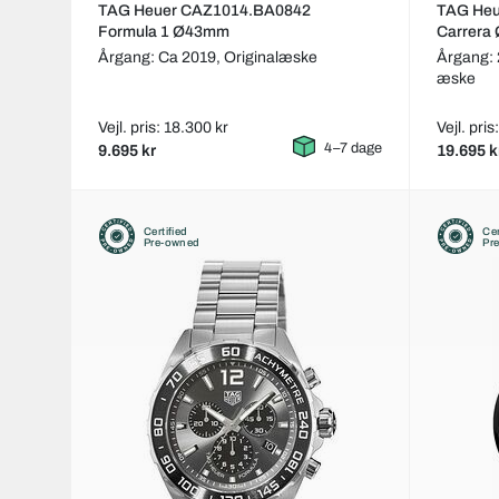
TAG Heuer CAZ1014.BA0842
TAG He
Formula 1 Ø43mm
Carrera
Årgang: Ca 2019,
Originalæske
Årgang:
æske
Vejl. pris: 18.300 kr
Vejl. pri
4–7 dage
9.695 kr
19.695 k
Certified
Cer
Pre-owned
Pr