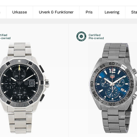
m
Urkasse
Urverk & Funktioner
Pris
Levering
St
tified
Certified
e-owned
Pre-owned