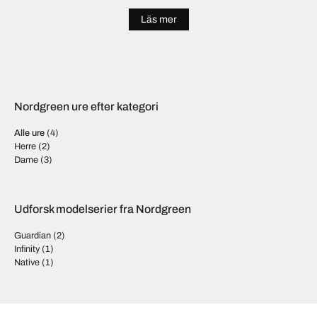
sundhed og miljø, hver gang de køber et ur. Nordgreen har også opnået
Läs mer
international anerkendelse for sit design og sine værdier. Urerne sælges
over hele verden og er blevet populære blandt dem, der værdsætter både
æstetisk skønhed og en etisk tilgang til forbrug.
Nordgreen ure efter kategori
Alle ure
(4)
Herre
(2)
Dame
(3)
Udforsk modelserier fra Nordgreen
Guardian
(2)
Infinity
(1)
Native
(1)