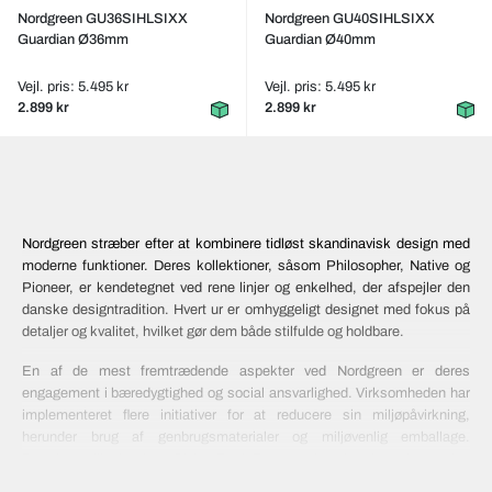
Nordgreen GU36SIHLSIXX
Nordgreen GU40SIHLSIXX
Guardian Ø36mm
Guardian Ø40mm
Vejl. pris: 5.495 kr
Vejl. pris: 5.495 kr
2.899 kr
2.899 kr
Nordgreen stræber efter at kombinere tidløst skandinavisk design med
moderne funktioner. Deres kollektioner, såsom Philosopher, Native og
Pioneer, er kendetegnet ved rene linjer og enkelhed, der afspejler den
danske designtradition. Hvert ur er omhyggeligt designet med fokus på
detaljer og kvalitet, hvilket gør dem både stilfulde og holdbare.
En af de mest fremtrædende aspekter ved Nordgreen er deres
engagement i bæredygtighed og social ansvarlighed. Virksomheden har
implementeret flere initiativer for at reducere sin miljøpåvirkning,
herunder brug af genbrugsmaterialer og miljøvenlig emballage.
Derudover tilbyder de et Giving Back Program, hvor kunderne kan vælge
at støtte en af tre velgørende organisationer med fokus på uddannelse,