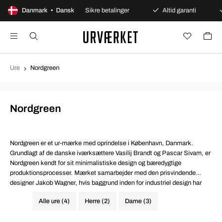
dages åbent køb
Danmark • Dansk
Sikre betalinger
Altid garanti
Ure
Nordgreen
Nordgreen
Nordgreen er et ur-mærke med oprindelse i København, Danmark.
Grundlagt af de danske iværksættere Vasilij Brandt og Pascar Sivam, er
Nordgreen kendt for sit minimalistiske design og bæredygtige
produktionsprocesser. Mærket samarbejder med den prisvindende
designer Jakob Wagner, hvis baggrund inden for industriel design har
hjulpet med at forme mærkets karakteristiske æstetik.
Alle ure (4)
Herre (2)
Dame (3)