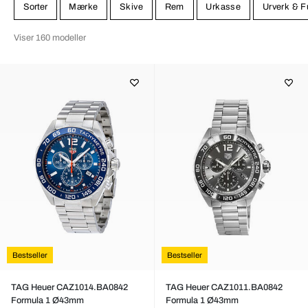
Sorter
Mærke
Skive
Rem
Urkasse
Urverk & F
Viser 160 modeller
Bestseller
Bestseller
TAG Heuer CAZ1014.BA0842
TAG Heuer CAZ1011.BA0842
Formula 1 Ø43mm
Formula 1 Ø43mm