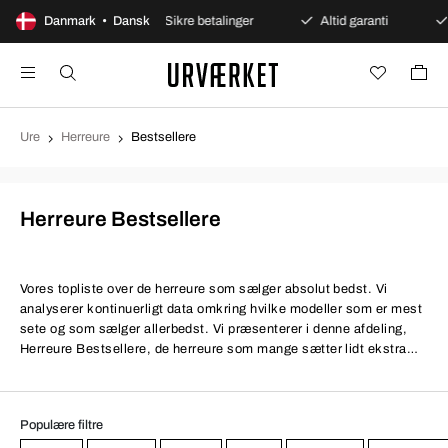
åbent køb
Danmark • Dansk
Sikre betalinger
Altid garanti
Hurtig
Ure
Herreure
Bestsellere
Herreure Bestsellere
Vores topliste over de herreure som sælger absolut bedst. Vi
analyserer kontinuerligt data omkring hvilke modeller som er mest
sete og som sælger allerbedst. Vi præsenterer i denne afdeling,
Herreure Bestsellere, de herreure som mange sætter lidt ekstra
pris på.
Populære filtre