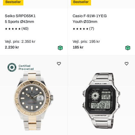
Bestseller
Bestseller
Seiko SRPD55K1
Casio F-91W-1YEG
5 Sports Ø43mm
Youth Ø33mm
(40)
(7)
Vejl. pris: 2.350 kr
Vejl. pris: 195 kr
2.230 kr
185 kr
Certified
Pre-owned