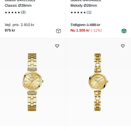
Guess GW0118L2
Guess GW0468L2
Classic Ø39mm
Melody Ø28mm
(2)
(1)
Vejl. pris: 2.910 kr
Tidligere: 1.685 kr
975 kr
Nu
1.505 kr
(-11%)