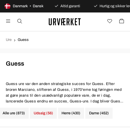
Sikre betalinger
Danmark • Dansk
Altid garanti
Hurtig og sikker levering
Ure
Guess
Guess
Guess ure
var den anden strategiske succes for Guess. Efter
broren Marciano, stifteren af Guess, i 1970'erne tog føringen med
at gøre jeans til den usædvanligt populære vare, de er i dag,
lancerede Guess endnu en succes, Guess-ure. I dag bliver Guess
anset som et af de største modemærker i verden, og de valgte at
skabe en utrolig bred urkollektion, hvad angår både størrelse og
Alle ure (873)
Udsalg (56)
Herre (430)
Dame (452)
form, og hvad angår både farvevalg og urenes funktionalitet. De
har flere store kronografer i herrekollektionen, mens