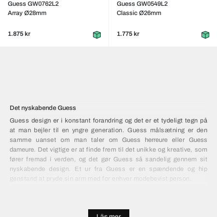
Guess GW0762L2
Guess GW0549L2
Array Ø28mm
Classic Ø26mm
1.875 kr
1.775 kr
Det nyskabende Guess
Guess design er i konstant forandring og det er et tydeligt tegn på
at man bejler til en yngre generation. Guess målsætning er den
samme uanset om man taler om
Guess herreure
eller
Guess
dameure
. Det vigtige er at finde frem til det unikke og kreative, som
fører fremad i verden, og det gør Guess så sandelig gennem sit
nyskabende design. Et ur fra Guess er en spændende og hip
genstand at pryde sin arm med for enhver modebevist person.
Udvalget af ure er stort og med henblik på at efterspørgselen
stadig er stigende, så findes der også store volumer. De
Läs mer