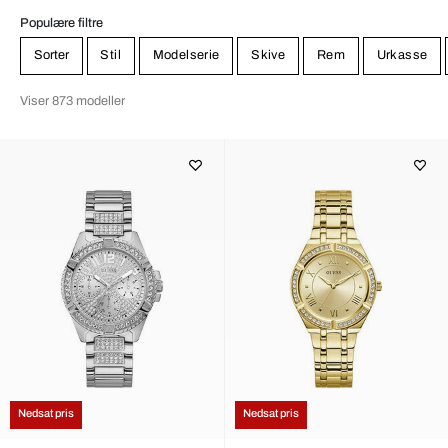
damekollektionen bevidst domineres af den følelse, at et
armbåndsur er tilbehør til resten af beklædningen.
Populære filtre
Sorter
Stil
Modelserie
Skive
Rem
Urkasse
Viser 873 modeller
Nedsat pris
Nedsat pris