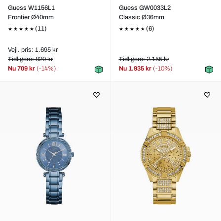
Guess W1156L1
Guess GW0033L2
Frontier Ø40mm
Classic Ø36mm
(11)
(6)
Vejl. pris: 1.695 kr
Tidligere: 829 kr
Tidligere: 2.155 kr
Nu
709 kr
(-14%)
Nu
1.935 kr
(-10%)