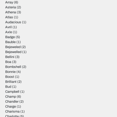
Hvis du kontakter os, vil vi gøre vores bedste for at vende tilbage
Array
(6)
til dig så hurtigt som muligt med pris og tilgængelighed.
Asteria
(2)
Athena
(3)
Besøg producentens egen hjemmeside via dette link:
Guess
Atlas
(1)
Audacious
(1)
Avril
(1)
Axle
(1)
Badge
(5)
Bauble
(1)
Bejeweled
(2)
Bejewelled
(1)
Bellini
(3)
Boa
(3)
Bombshell
(2)
Bonnie
(4)
Boost
(1)
Brilliant
(2)
Bud
(1)
Campbell
(1)
Champ
(6)
Chandler
(2)
Charge
(1)
Charisma
(1)
Charlotte
(5)