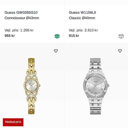
Guess GW0265G10
Guess W1156L5
Connoisseur Ø43mm
Classic Ø40mm
Vejl. pris: 1.295 kr
Vejl. pris: 2.610 kr
955 kr
915 kr
Nedsat pris