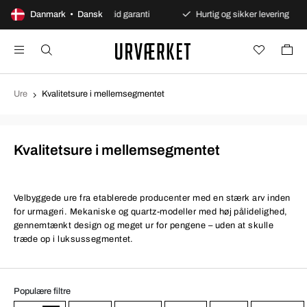
talinger
Danmark • Dansk
Altid garanti
Hurtig og sikker levering
Ure
Kvalitetsure i mellemsegmentet
Kvalitetsure i mellemsegmentet
Velbyggede ure fra etablerede producenter med en stærk arv inden
for urmageri. Mekaniske og quartz-modeller med høj pålidelighed,
gennemtænkt design og meget ur for pengene – uden at skulle
træde op i luksussegmentet.
Populære filtre