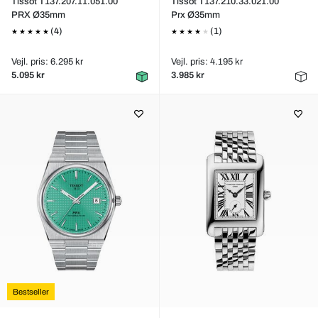
Tissot T137.207.11.051.00
Tissot T137.210.33.021.00
PRX Ø35mm
Prx Ø35mm
(4)
(1)
Vejl. pris: 6.295 kr
Vejl. pris: 4.195 kr
5.095 kr
3.985 kr
Bestseller