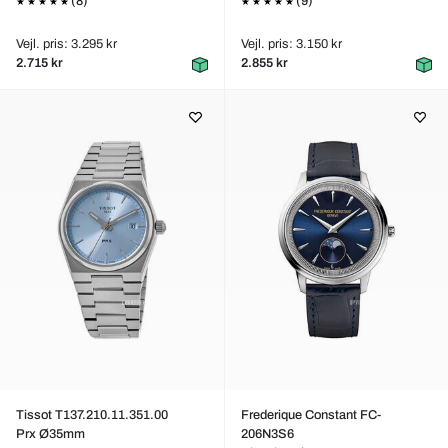
(8)
(9)
Vejl. pris: 3.295 kr
Vejl. pris: 3.150 kr
2.715 kr
2.855 kr
Tissot T137.210.11.351.00
Frederique Constant FC-
Prx Ø35mm
206N3S6