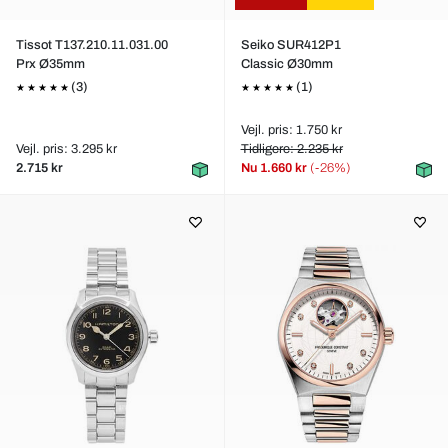
Tissot T137.210.11.031.00
Seiko SUR412P1
Prx Ø35mm
Classic Ø30mm
(3)
(1)
Vejl. pris: 1.750 kr
Vejl. pris: 3.295 kr
Tidligere: 2.235 kr
2.715 kr
Nu
1.660 kr
(-26%)