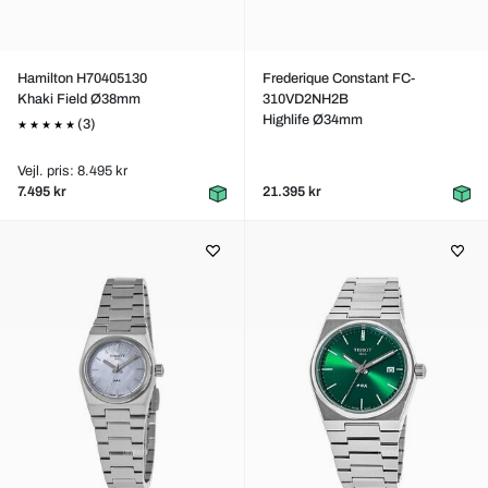
Hamilton H70405130
Frederique Constant FC-
Khaki Field Ø38mm
310VD2NH2B
Highlife Ø34mm
(3)
Vejl. pris: 8.495 kr
7.495 kr
21.395 kr