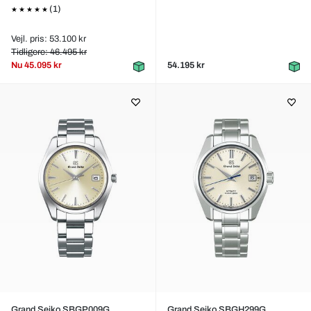
(1)
Vejl. pris: 53.100 kr
Tidligere: 46.495 kr
Nu
45.095 kr
54.195 kr
Grand Seiko SBGP009G
Grand Seiko SBGH299G