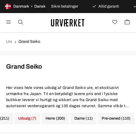
 åbent køb
Danmark • Dansk
Sikre betalinger
Altid garanti
Hurtig
Ure
Grand Seiko
Grand Seiko
Her vises hele vores udvalg af Grand Seiko ure, et eksklusivt
urmærke fra Japan. Til en betydeligt lavere pris end i fysiske
butikker leverer vi hurtigt og sikkert ure fra Grand Seiko med
autoriseret verdensgaranti og 100 dages returret. Samme vilkår til
lavere priser, ganske enkelt.
 (211)
Udsalg (7)
Herre (200)
Dame (11)
Pre-owned (110)