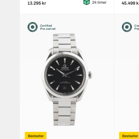
24 timer
13.295 kr
45.499 k
Certified
Cer
Pre-owned
Pr
Bestseller
Bestseller