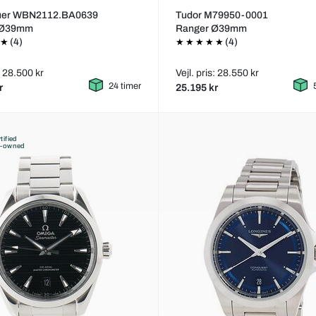
uer WBN2112.BA0639
Tudor M79950-0001
 Ø39mm
Ranger Ø39mm
(4)
(4)
s: 28.500 kr
Vejl. pris: 28.550 kr
24 timer
r
25.195 kr
tified
e-owned