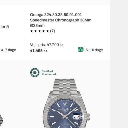
Omega 324.30.38.50.01.001
Speedmaster Chronograph 38Mm
Ø38mm
ter &
(7)
Vejl. pris: 47.700 kr
4–7 dage
5–10 dage
41.495 kr
Certified
Pre-owned