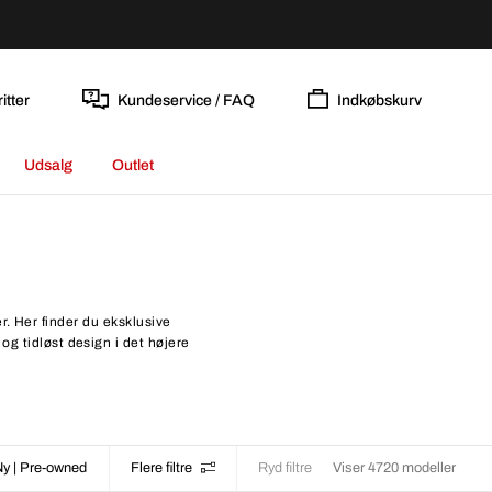
itter
Kundeservice / FAQ
Indkøbskurv
Udsalg
Outlet
. Her finder du eksklusive
og tidløst design i det højere
Ny | Pre-owned
Flere filtre
Ryd filtre
Viser 4720 modeller