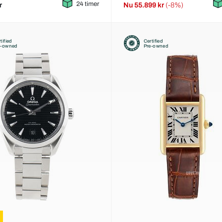
24 timer
r
Nu
55.899 kr
(-8%)
tified
Certified
e-owned
Pre-owned