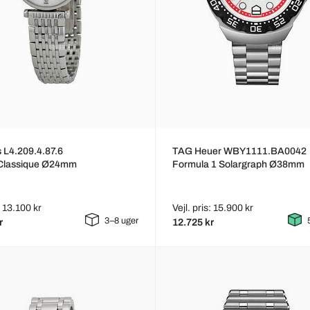
 L4.209.4.87.6
TAG Heuer WBY1111.BA0042
Classique Ø24mm
Formula 1 Solargraph Ø38mm
: 13.100 kr
Vejl. pris: 15.900 kr
3–8 uger
r
12.725 kr