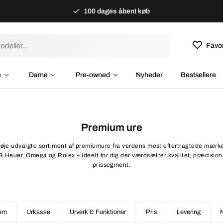
100 dages åbent køb
Favor
e
Dame
Pre-owned
Nyheder
Bestsellere
Premium ure
øje udvalgte sortiment af premiumure fra verdens mest eftertragtede mærker
 Heuer, Omega og Rolex – ideelt for dig der værdsætter kvalitet, præcision 
prissegment.
em
Urkasse
Urverk & Funktioner
Pris
Levering