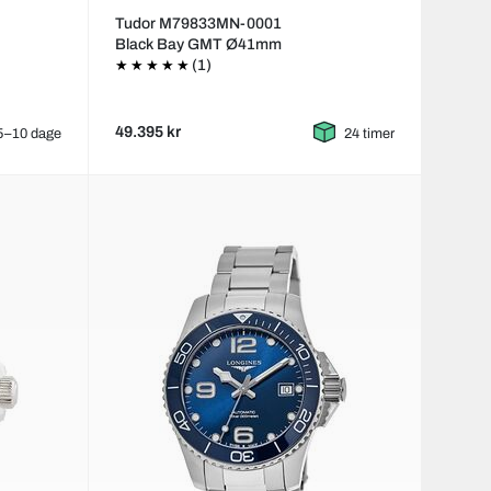
Tudor M79833MN-0001
Black Bay GMT Ø41mm
(1)
49.395 kr
5–10 dage
24 timer