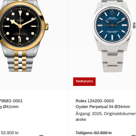
Nedsat pris
79683-0001
Rolex 124200-0003
ay Ø41mm
Oyster Perpetual 34 Ø34mm
Årgang: 2025,
Originaldokumen
æske
s: 52.800 kr
Tidligere: 60.899 kr