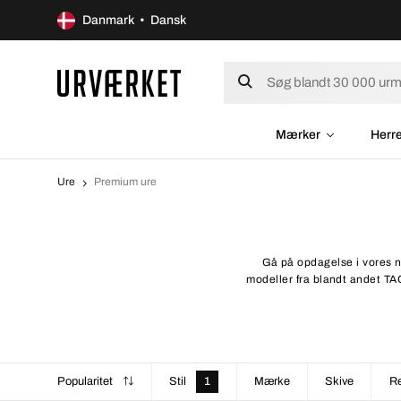
Danmark • Dansk
Mærker
Herr
Ure
Premium ure
Gå på opdagelse i vores n
modeller fra blandt andet TAG
Popularitet
Stil
1
Mærke
Skive
R