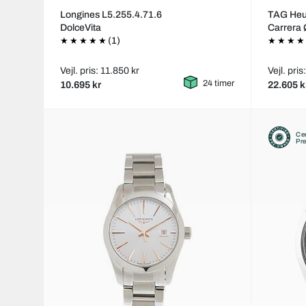
Longines L5.255.4.71.6
TAG He
DolceVita
Carrera
(1)
Vejl. pris: 11.850 kr
Vejl. pri
24 timer
10.695 kr
22.605 k
Cer
Pr