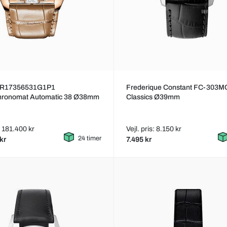
ng R17356531G1P1
Frederique Constant FC-303
hronomat Automatic 38 Ø38mm
Classics Ø39mm
s: 181.400 kr
Vejl. pris: 8.150 kr
24 timer
kr
7.495 kr