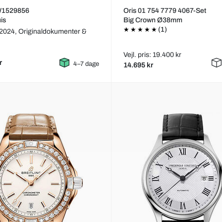
 W1529856
Oris 01 754 7779 4067-Set
is
Big Crown Ø38mm
(1)
 2024,
Originaldokumenter &
Vejl. pris: 19.400 kr
r
4–7 dage
14.695 kr