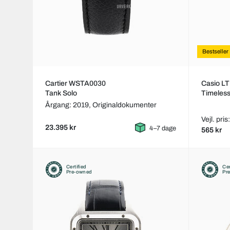
Bestseller
Cartier WSTA0030
Casio L
Tank Solo
Timeles
Årgang: 2019,
Originaldokumenter
Vejl. pris
23.395 kr
4–7 dage
565 kr
Certified
Cer
Pre-owned
Pr