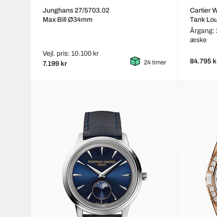
Junghans 27/5703.02
Cartier
Max Bill Ø34mm
Tank Lou
Årgang:
æske
Vejl. pris: 10.100 kr
84.795 k
24 timer
7.199 kr