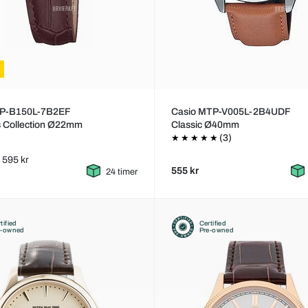
TP-B150L-7B2EF
Casio MTP-V005L-2B4UDF
s Collection Ø22mm
Classic Ø40mm
(3)
: 595 kr
555 kr
24 timer
tified
Certified
e-owned
Pre-owned