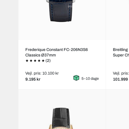
Frederique Constant FC-206N3S6
Breitli
Classics Ø37mm
Super C
(2)
Vejl. pris: 10.100 kr
Vejl. pri
5–10 dage
9.195 kr
101.999 