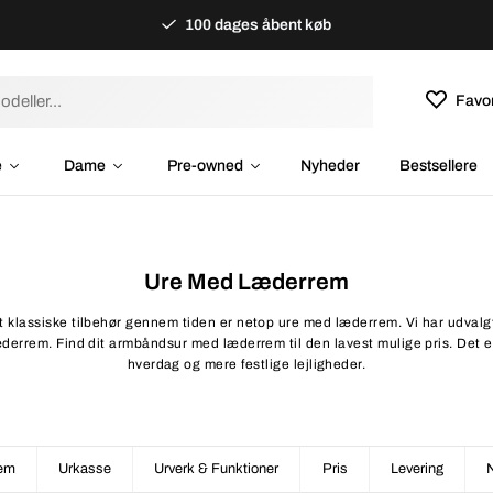
100 dages åbent køb
Favor
e
Dame
Pre-owned
Nyheder
Bestsellere
Ure Med Læderrem
klassiske tilbehør gennem tiden er netop ure med læderrem. Vi har udvalgt
derrem. Find dit armbåndsur med læderrem til den lavest mulige pris. Det er
hverdag og mere festlige lejligheder.
em
Urkasse
Urverk & Funktioner
Pris
Levering