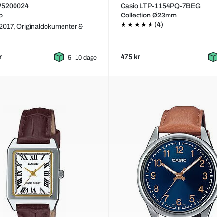
 W5200024
Casio LTP-1154PQ-7BEG
o
Collection Ø23mm
(4)
2017,
Originaldokumenter &
r
475 kr
5–10 dage