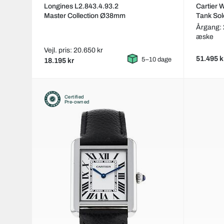
Longines L2.843.4.93.2
Cartier
Master Collection Ø38mm
Tank Sol
Årgang: 
æske
Vejl. pris: 20.650 kr
51.495 k
5–10 dage
18.195 kr
Certified
Pre-owned