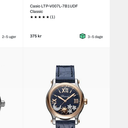
Casio LTP-V007L-7B1UDF
Classic
(1)
375 kr
2–5 uger
3–5 dage