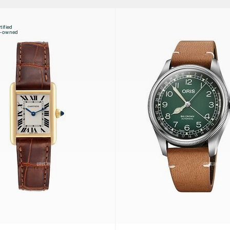
tified
e-owned