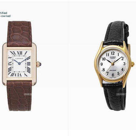
tified
e-owned