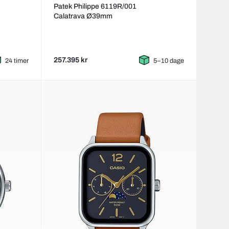
Patek Philippe 6119R/001
Calatrava Ø39mm
257.395 kr
24 timer
5–10 dage