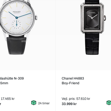
lashütte N-309
Chanel H4883
Ø35mm
Boy-Friend
: 17.465 kr
Vejl. pris: 57.610 kr
24 timer
r
33.999 kr