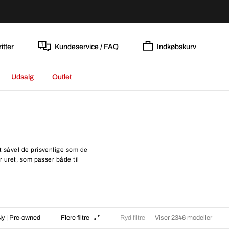
itter
Kundeservice / FAQ
Indkøbskurv
Udsalg
Outlet
 såvel de prisvenlige som de
 uret, som passer både til
Ny | Pre-owned
Flere filtre
Ryd filtre
Viser 2346 modeller