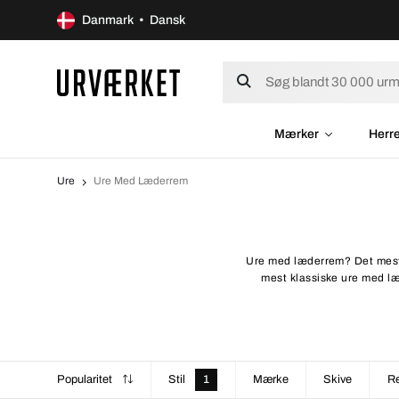
Danmark • Dansk
Mærker
Herr
Ure
Ure Med Læderrem
Ure med læderrem? Det mest 
mest klassiske ure med læ
Popularitet
Stil
1
Mærke
Skive
R