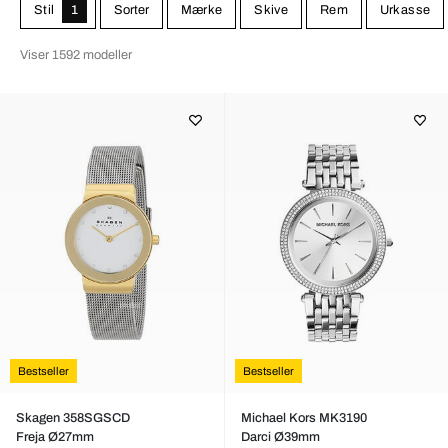
Stil
1
Sorter
Mærke
Skive
Rem
Urkasse
Viser 1592 modeller
Bestseller
Bestseller
Skagen 358SGSCD
Michael Kors MK3190
Freja Ø27mm
Darci Ø39mm