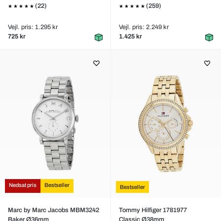
(22)
(259)
Vejl. pris: 1.295 kr
Vejl. pris: 2.249 kr
725 kr
1.425 kr
Nedsat pris
Bestseller
Bestseller
Marc by Marc Jacobs MBM3242
Tommy Hilfiger 1781977
Baker Ø36mm
Classic Ø38mm