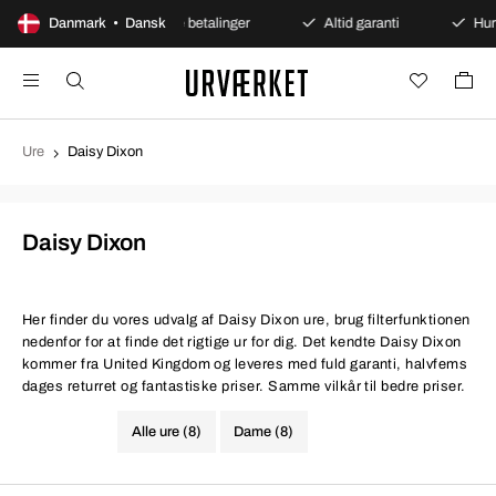
åbent køb
Danmark • Dansk
Sikre betalinger
Altid garanti
Hurtig 
Ure
Daisy Dixon
Daisy Dixon
Her finder du vores udvalg af Daisy Dixon ure, brug filterfunktionen
nedenfor for at finde det rigtige ur for dig. Det kendte Daisy Dixon
kommer fra United Kingdom og leveres med fuld garanti, halvfems
dages returret og fantastiske priser. Samme vilkår til bedre priser.
Alle ure (8)
Dame (8)