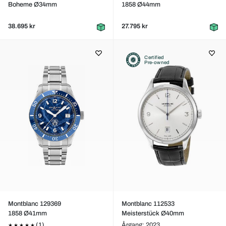
Boheme Ø34mm
1858 Ø44mm
38.695 kr
27.795 kr
Certified
Pre-owned
Montblanc 129369
Montblanc 112533
1858 Ø41mm
Meisterstück Ø40mm
(1)
Årgang: 2023,