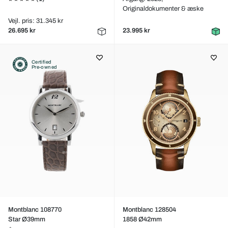
Originaldokumenter & æske
Vejl. pris: 31.345 kr
26.695 kr
23.995 kr
Certified
Pre-owned
Montblanc 108770
Montblanc 128504
Star Ø39mm
1858 Ø42mm