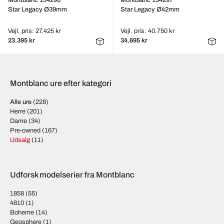
Montblanc 134296
Montblanc 134297
Star Legacy Ø39mm
Star Legacy Ø42mm
Vejl. pris: 27.425 kr
Vejl. pris: 40.750 kr
23.395 kr
34.695 kr
Montblanc ure efter kategori
Alle ure
(228)
Herre
(201)
Dame
(34)
Pre-owned
(167)
Udsalg
(11)
Udforsk modelserier fra Montblanc
1858
(55)
4810
(1)
Boheme
(14)
Geosphere
(1)