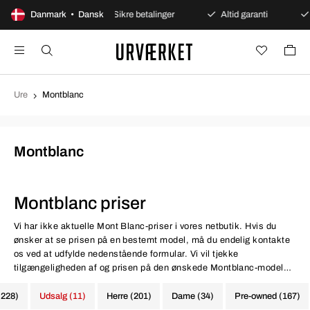
åbent køb
Danmark • Dansk
Sikre betalinger
Altid garanti
Hurtig 
Ure
Montblanc
Montblanc
Montblanc priser
Vi har ikke aktuelle Mont Blanc-priser i vores netbutik. Hvis du
ønsker at se prisen på en bestemt model, må du endelig kontakte
os ved at udfylde nedenstående formular. Vi vil tjekke
tilgængeligheden af og prisen på den ønskede Montblanc-model
og vende tilbage til dig.
(228)
Udsalg (11)
Herre (201)
Dame (34)
Pre-owned (167)