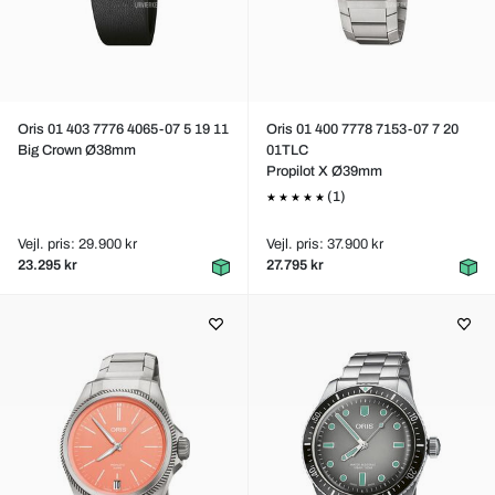
Oris 01 403 7776 4065-07 5 19 11
Oris 01 400 7778 7153-07 7 20
Big Crown Ø38mm
01TLC
Propilot X Ø39mm
(1)
Vejl. pris: 29.900 kr
Vejl. pris: 37.900 kr
23.295 kr
27.795 kr