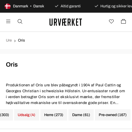
Sikre betalinger
Danmark • Dansk
Altid garanti
Hurtig og sikker levering
Ure
Oris
Oris
Produktionen af
Oris ure
blev påbegyndt i 1904 af Paul Cattin og
Georges Christian i schweiziske Hölstein. Ur-entusiaster rundt om
i verden betragter Oris som et eksklusivt mærke, der fremstiller
højkvalitative mekaniske ure til overraskende gode priser. En
forklaring på de favorable priser skal findes i, at mærket bruger
langt færre penge på markedsføring end mange lignende mærker,
 (303)
Udsalg (4)
Herre (273)
Dame (61)
Pre-owned (167)
og som de selv siger: "Læg pengene i urene i stedet for aviserne".