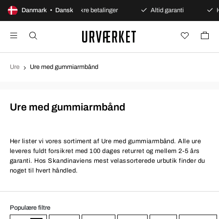
ent køb
Danmark • Dansk
Sikre betalinger
Altid garanti
Hurtig o
Ure
Ure med gummiarmbånd
Ure med gummiarmbånd
Her lister vi vores sortiment af Ure med gummiarmbånd. Alle ure
leveres fuldt forsikret med 100 dages returret og mellem 2-5 års
garanti. Hos Skandinaviens mest velassorterede urbutik finder du
noget til hvert håndled.
Populære filtre