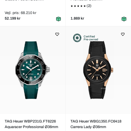
(2)
Vejl. pris: 68.210 kr
52.199 kr
1.869 kr
Certified
Pre-owned
TAG Heuer WBP231G.FT6226
TAG Heuer WBG1350.FC6418
Aquaracer Professional Ø36mm
Carrera Lady Ø36mm