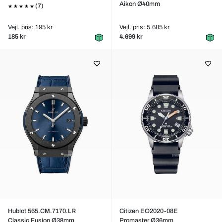
Aikon Ø40mm
(7)
Vejl. pris: 195 kr
Vejl. pris: 5.685 kr
185 kr
4.699 kr
Hublot 565.CM.7170.LR
Citizen EO2020-08E
Classic Fusion Ø38mm
Promaster Ø36mm