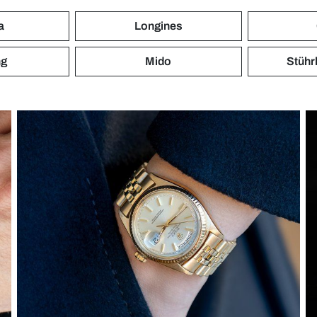
a
Longines
ng
Mido
Stührl