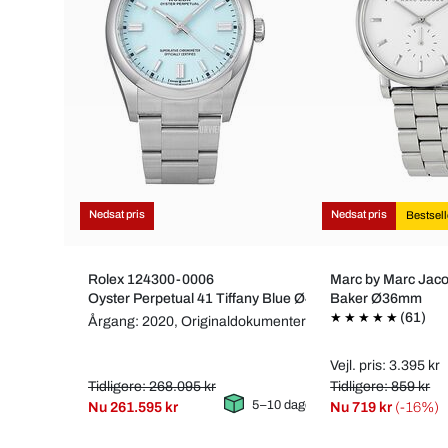
Nedsat pris
Nedsat pris
Bestsell
Rolex 124300-0006
Marc by Marc Ja
Oyster Perpetual 41 Tiffany Blue Ø41mm
Baker Ø36mm
(61)
Årgang: 2020,
Originaldokumenter & æske
Vejl. pris: 3.395 kr
Tidligere: 268.095 kr
Tidligere: 859 kr
5–10 dage
Nu
261.595 kr
Nu
719 kr
(-16%)