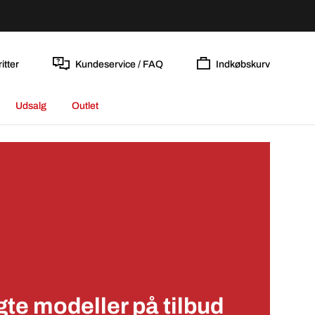
itter
Kundeservice / FAQ
Indkøbskurv
Udsalg
Outlet
te modeller på tilbud