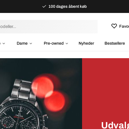
100 dages åbent køb
Favor
e
Dame
Pre-owned
Nyheder
Bestsellere
Udvalg