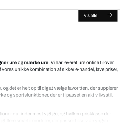
Vis alle
gner ure
og
mærke ure
. Vi har leveret ure online til over
af vores unikke kombination af sikker e-handel, lave priser,
 det er helt op til dig at vælge favoritten, der supplerer
og sportsfunktioner, der er tilpasset en aktiv livsstil,
ktioner du finder mest vigtige, og hvilken prisklasse der
 flere smarte modeller, der passer til selv de yngste
ve til en nær ven, via netbutikkerne. Det vigtige er her at