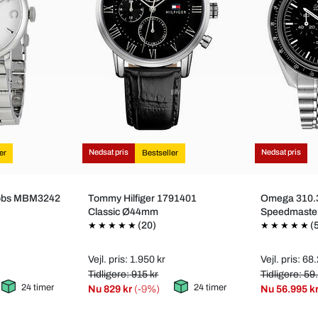
Nedsat pris
Nedsat pris
er
Bestseller
cobs MBM3242
Tommy Hilfiger 1791401
Omega 310.3
Classic Ø44mm
Speedmaste
(20)
(
Vejl. pris: 1.950 kr
Vejl. pris: 68
Tidligere: 915 kr
Tidligere: 59
24 timer
24 timer
Nu
829 kr
(-9%)
Nu
56.995 k