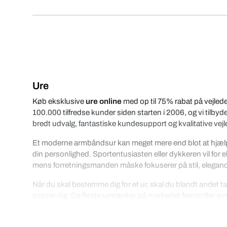
Ure
Køb eksklusive
ure online
med op til 75% rabat på vejlede
100.000 tilfredse kunder siden starten i 2006, og vi tilbyde
bredt udvalg, fantastiske kundesupport og kvalitative vejl
Et moderne armbåndsur kan meget mere end blot at hjælpe di
din personlighed. Sportentusiasten eller dykkeren vil for 
mens forretningsmanden måske fokuserer på stil, eleganc
Når du skal bestemme dig for et ur, skal du blandt andet tage
passer dig. De fleste urmærker på markedet fremstiller ar
familiemedlemmer.
Det online salg af armbåndsure har oplevet et boom de senest