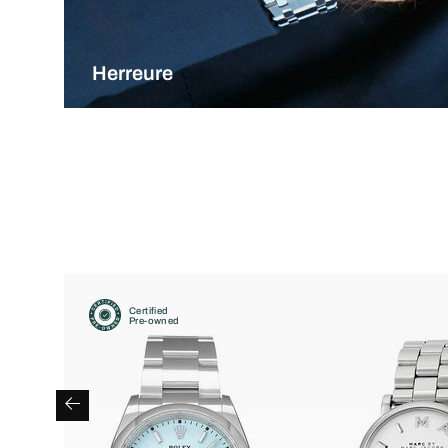
Herreure
Certified
Pre-owned