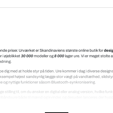
nde priser. Urværket er Skandinaviens største online butik for
desi
r i øjeblikket
30 000
modeller og
8 000
lager ure. Vi er meget stolte 
edning.
g med at holde styr på tiden. Ure kommer i dag i diverse designs, og
eksempel højest sandsynlig lægge stor vægt på vandtæthed, slidstyrke 
e og nyttige funktioner såsom Bluetooth-synkronisering.
 stilling til, om du ønsker en digital eller analog version, hvilke fun
mbåndsure både til mænd og kvinder, og desuden lanceres der hyppigt
e år, og flere vælger at købe et ur, enten til sig selv eller som en ga