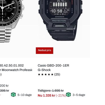
Nedsat pris
Nedsat p
0.42.50.01.002
Casio GBD-200-1ER
Stührli
r Moonwatch Professional 42mm Ø42mm
G-Shock
Aquad
5)
(25)
.200 kr
Vejl. pr
.395 kr
Tidligere: 1.695 kr
Tidlige
5–10 dage
3–5 dage
r
Nu
1.335 kr
(-21%)
Nu
819