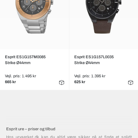
Esprit ES1G157M0085
Esprit ES1G157L0035
Strike Ø44mm
Strike Ø44mm
Vejl. pris: 1.495 kr
Vejl. pris: 1.395 kr
665 kr
625 kr
Esprit ure – priser og tilbud
Hos urvaerket.dk kan du altid være sikker på at finde et solidt