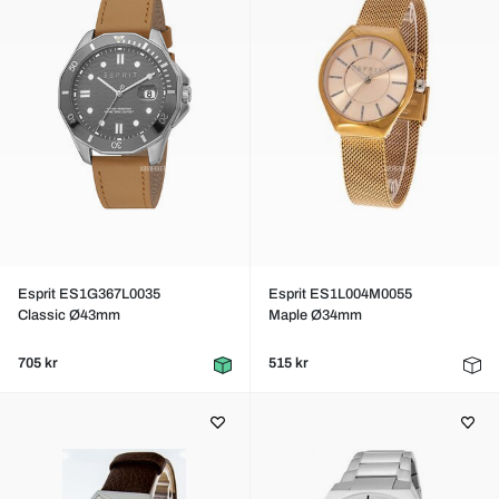
Esprit ES1G367L0035
Esprit ES1L004M0055
Classic Ø43mm
Maple Ø34mm
705 kr
515 kr