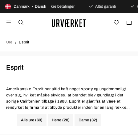
ent køb
Danmark • Dansk
Sikre betalinger
Altid garanti
Hurtig o
Ure
Esprit
Esprit
Amerikanske Esprit har altid haft noget sporty og ungdommeligt
over sig, hvilket måske skyldes, at brandet blev grundlagt i det
solrige Californien tilbage i 1968. Esprit er gået fra at være et
rendyrket tøjfirma til at tilbyde produkter inden for en lang række
kategorier, hvor bl.a. firmaets ure har været eftertragtede. Det er
næsten umuligt ikke at blive glad for Esprits lækre designs. Det
Alle ure (60)
Herre (28)
Dame (32)
klassiske og traditionsbevidste look blander sig med en moderne
minimalisme, og vælger man eksempelvis en model i rosenguld, er