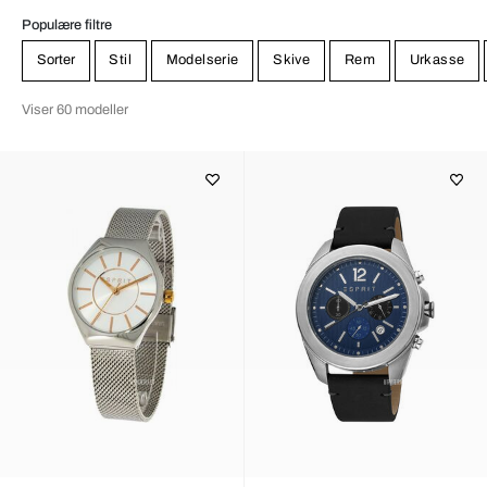
man sikker på at få et vaskeægte blikfang til sit håndled.
Populære filtre
Sorter
Stil
Modelserie
Skive
Rem
Urkasse
Viser 60 modeller