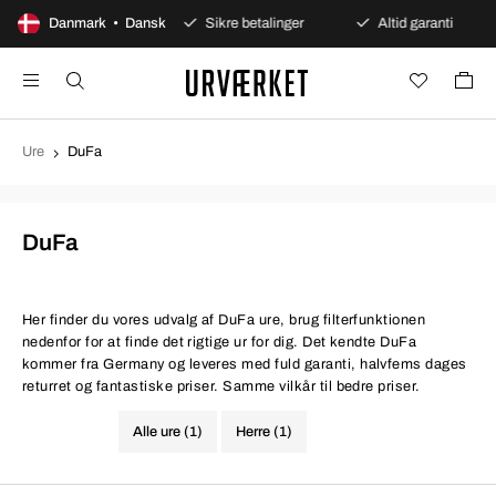
0 dages åbent køb
Danmark • Dansk
Sikre betalinger
Altid garanti
Ure
DuFa
DuFa
Her finder du vores udvalg af DuFa ure, brug filterfunktionen
nedenfor for at finde det rigtige ur for dig. Det kendte DuFa
kommer fra Germany og leveres med fuld garanti, halvfems dages
returret og fantastiske priser. Samme vilkår til bedre priser.
Alle ure (1)
Herre (1)