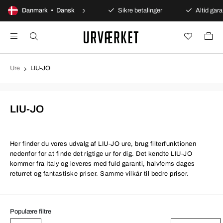
Danmark • Dansk
100 dages åbent køb
Sikre betalinger
Altid garan
Ure
LIU-JO
LIU-JO
Her finder du vores udvalg af LIU-JO ure, brug filterfunktionen
nedenfor for at finde det rigtige ur for dig. Det kendte LIU-JO
kommer fra Italy og leveres med fuld garanti, halvfems dages
returret og fantastiske priser. Samme vilkår til bedre priser.
Populære filtre