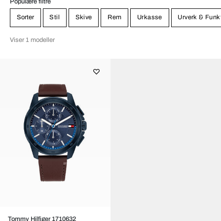
Populære filtre
Sorter
Stil
Skive
Rem
Urkasse
Urverk & Funk
Viser 1 modeller
Tommy Hilfiger 1710632