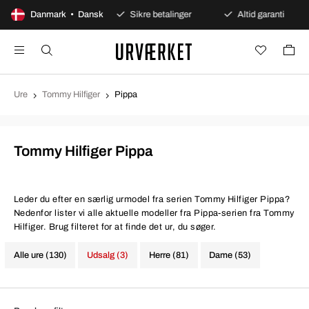
0 dages åbent køb
Danmark • Dansk
Sikre betalinger
Altid garanti
Ure
Tommy Hilfiger
Pippa
Tommy Hilfiger Pippa
Leder du efter en særlig urmodel fra serien Tommy Hilfiger Pippa?
Nedenfor lister vi alle aktuelle modeller fra Pippa-serien fra Tommy
Hilfiger. Brug filteret for at finde det ur, du søger.
Alle ure (130)
Udsalg (3)
Herre (81)
Dame (53)