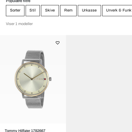
Populære filtre
Sorter
Stil
Skive
Rem
Urkasse
Urverk & Funk
Viser 1 modeller
Tommy Hilfiger 1782667