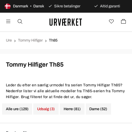
dages åbent køb
Danmark • Dansk
Sikre betalinger
Altid garanti
Ure
Tommy Hilfiger
Th85
Tommy Hilfiger Th85
Leder du efter en særlig urmodel fra serien Tommy Hilfiger Th85?
Nedenfor lister vi alle aktuelle modeller fra Th85-serien fra Tommy
Hilfiger. Brug filteret for at finde det ur, du søger.
Alle ure (129)
Udsalg (3)
Herre (81)
Dame (52)