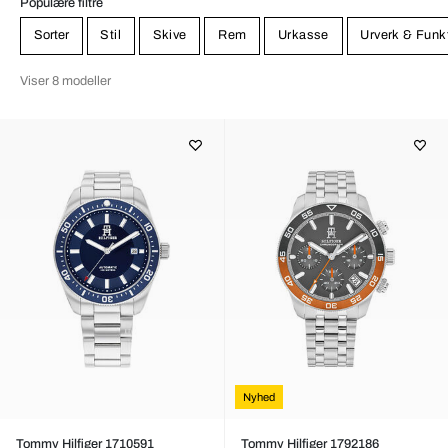
Populære filtre
Sorter
Stil
Skive
Rem
Urkasse
Urverk & Funk
Viser 8 modeller
Nyhed
Tommy Hilfiger 1710591
Tommy Hilfiger 1792186