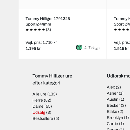
Tommy Hilfiger 1791326
Tommy Hi
Sport Ø44mm
Sport 
(3)
Vejl. pris: 1.710 kr
Vejl. pris
4–7 dage
1.195 kr
1.515 kr
Tommy Hilfiger ure
Udforsk mo
efter kategori
Alex
(2)
Asher
(1)
Alle ure
(133)
Austin
(1)
Herre
(82)
Becker
(3)
Dame
(55)
Blake
(2)
Udsalg
(3)
Brooklyn
(1)
Bestsellere
(5)
Carrie
(1)
Carter
(1)