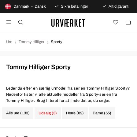
100 dages åbent køb
Danmark • Dansk
Sikre betalinger
Altid garanti
Ure
Tommy Hilfiger
Sporty
Tommy Hilfiger Sporty
Leder du efter en særlig urmodel fra serien Tommy Hilfiger Sporty?
Nedenfor lister vi alle aktuelle modeller fra Sporty-serien fra
Tommy Hilfiger. Brug filteret for at finde det ur, du søger.
Alle ure (133)
Udsalg (3)
Herre (82)
Dame (55)