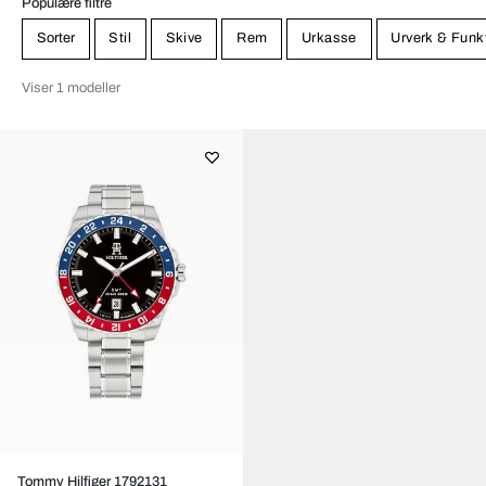
Populære filtre
Sorter
Stil
Skive
Rem
Urkasse
Urverk & Funk
Viser 1 modeller
Tommy Hilfiger 1792131