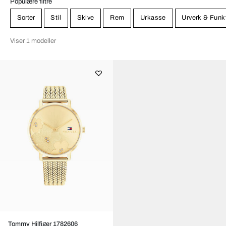
Populære filtre
Sorter
Stil
Skive
Rem
Urkasse
Urverk & Funk
Viser 1 modeller
Tommy Hilfiger 1782606