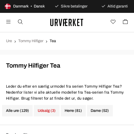
100 dages åbent køb
Danmark • Dansk
Sikre betalinger
Altid garanti
Ure
Tommy Hilfiger
Tea
Tommy Hilfiger Tea
Leder du efter en særlig urmodel fra serien Tommy Hilfiger Tea?
Nedenfor lister vi alle aktuelle modeller fra Tea-serien fra Tommy
Hilfiger. Brug filteret for at finde det ur, du søger.
Alle ure (129)
Udsalg (3)
Herre (81)
Dame (52)