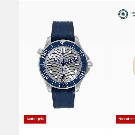
Cer
Pr
Nedsat pris
Nedsat pri