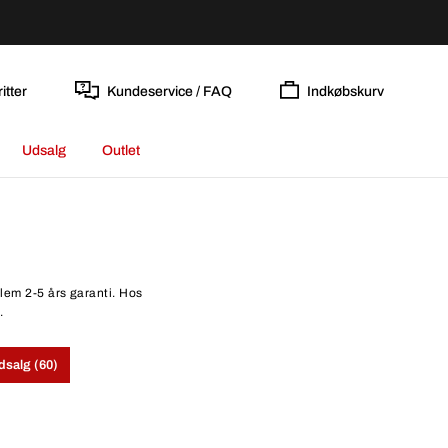
itter
Kundeservice / FAQ
Indkøbskurv
Udsalg
Outlet
llem 2-5 års garanti. Hos
.
dsalg (60)