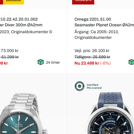
Bestseller
10.22.42.20.01.002
Omega 2201.51.00
er Diver 300m Ø42mm
Seamaster Planet Ocean Ø42
 2023,
Originaldokumenter &
Årgang: Ca 2005-2013,
Originaldokumenter
s: 73.000 kr
Vejl. pris: 26.100 kr
: 51.299 kr
Tidligere: 25.599 kr
24 timer
9 kr
Nu
23.499 kr
(-8%)
Certified
Pre-owned