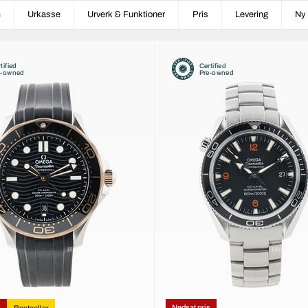
m
Urkasse
Urverk & Funktioner
Pris
Levering
Ny 
tified
Certified
e-owned
Pre-owned
s
Nedsat pris