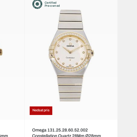
Certified
Pre-owned
Nedsat pris
Omega 131.25.28.60.52.002
28mm
Constellation Quartz 28Mm Ø28mm