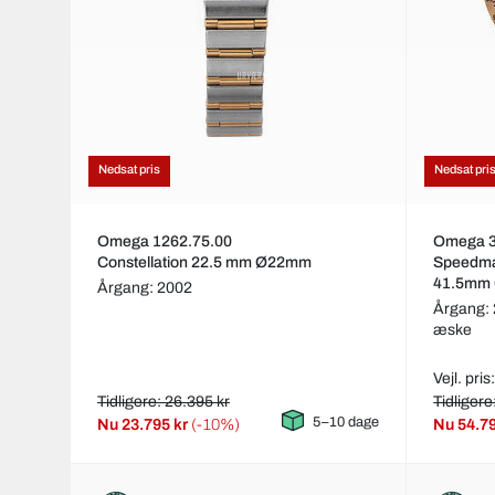
Nedsat pris
Nedsat pri
Omega 1262.75.00
Omega 3
Constellation 22.5 mm Ø22mm
Speedma
41.5mm
Årgang: 2002
Årgang:
æske
Vejl. pris
Tidligere: 26.395 kr
Tidligere
5–10 dage
Nu
23.795 kr
(-10%)
Nu
54.7