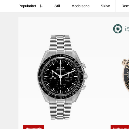
Popularitet
Stil
Modelserie
Skive
Re
Cer
Pr
Nedsat pris
Nedsat pri