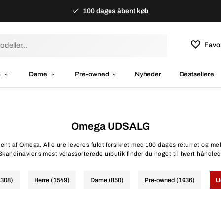
100 dages åbent køb
Favor
e
Dame
Pre-owned
Nyheder
Bestsellere
Omega UDSALG
iment af Omega. Alle ure leveres fuldt forsikret med 100 dages returret og me
Skandinaviens mest velassorterede urbutik finder du noget til hvert håndled
2308)
Herre (1549)
Dame (850)
Pre-owned (1636)
U