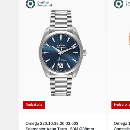
Certified
Cer
Pre-owned
Pr
Nedsat pris
Nedsat pri
Omega 220.10.38.20.03.003
Omega 1
Seamaster Aqua Terra 150M Ø38mm
Constel