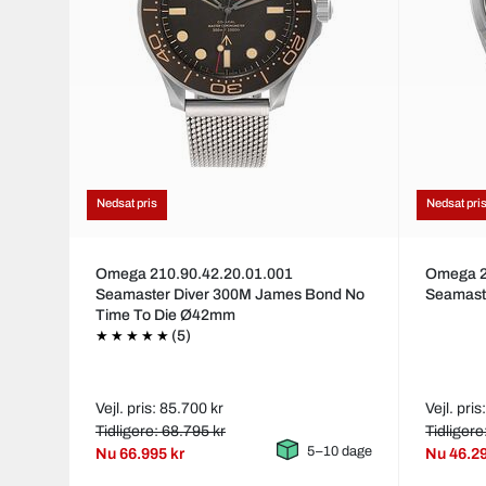
Nedsat pris
Nedsat pri
Omega 210.90.42.20.01.001
Omega 2
Seamaster Diver 300M James Bond No
Seamast
Time To Die Ø42mm
(5)
Vejl. pris: 85.700 kr
Vejl. pri
Tidligere: 68.795 kr
Tidligere
5–10 dage
Nu
66.995 kr
Nu
46.2