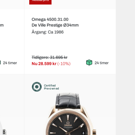
Omega 4500.31.00
mm
De Ville Prestige Ø34mm
Årgang: Ca 1986
Tidligere: 31.695 kr
24 timer
24 timer
Nu
28.599 kr
(-10%)
Certified
Pre-owned