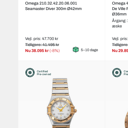
Omega 210.32.42.20.06.001
Omega 4
Seamaster Diver 300m Ø42mm
De Ville
Ø36mm
Årgang:
æske
Vejl. pris: 47.700 kr
Vejl. pris
Tidligere: 41.495 kr
Tidligere
5–10 dage
Nu
38.095 kr
(-8%)
Nu
29.8
Certified
Cer
Pre-owned
Pr