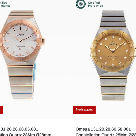
tified
Certified
e-owned
Pre-owned
s
Nedsat pris
31.20.28.60.05.001
Omega 131.20.28.60.58.001
lation Quartz 28Mm Ø28mm
Constellation Quartz 28Mm Ø