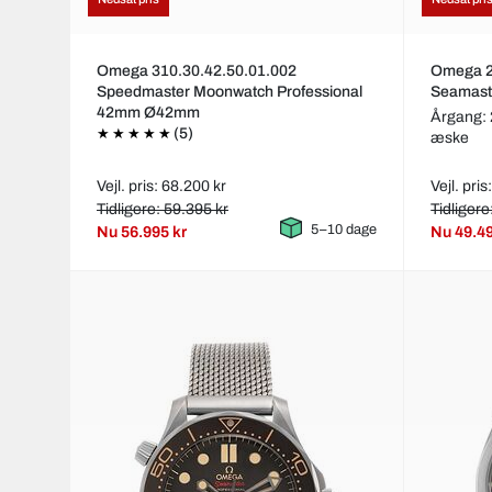
Omega 310.30.42.50.01.002
Omega 2
Speedmaster Moonwatch Professional
Seamast
42mm Ø42mm
Årgang:
(5)
æske
Vejl. pris: 68.200 kr
Vejl. pri
Tidligere: 59.395 kr
Tidligere
5–10 dage
Nu
56.995 kr
Nu
49.49