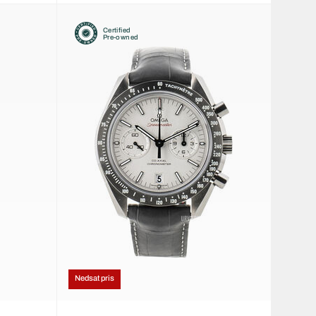
Certified
Pre-owned
Nedsat pris