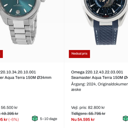
s
Nedsat pris
20.10.34.20.10.001
Omega 220.12.43.22.03.001
er Aqua Terra 150M Ø34mm
Seamaster Aqua Terra 150M 
Årgang: 2024,
Originaldokumen
æske
s: 56.500 kr
Vejl. pris: 82.800 kr
: 49.395 kr
Tidligere: 55.795 kr
5–10 dage
95 kr
(-6%)
Nu
54.595 kr