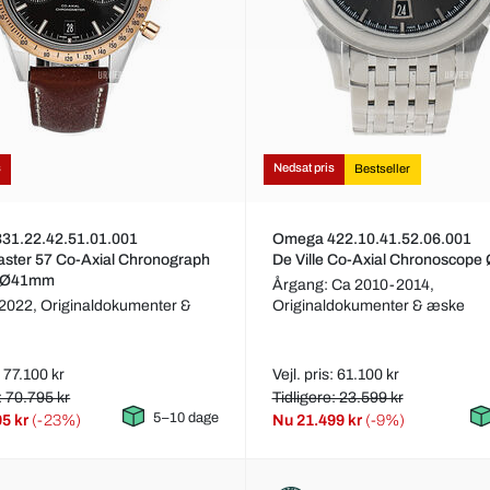
s
Nedsat pris
Bestseller
31.22.42.51.01.001
Omega 422.10.41.52.06.001
ster 57 Co-Axial Chronograph
De Ville Co-Axial Chronoscop
 Ø41mm
Årgang: Ca 2010-2014,
 2022,
Originaldokumenter &
Originaldokumenter & æske
: 77.100 kr
Vejl. pris: 61.100 kr
: 70.795 kr
Tidligere: 23.599 kr
5–10 dage
95 kr
(-23%)
Nu
21.499 kr
(-9%)