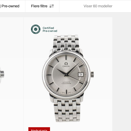
| Pre-owned
Flere filtre
Viser 60 modeller
Certified
Pre-owned
Nedsat pris