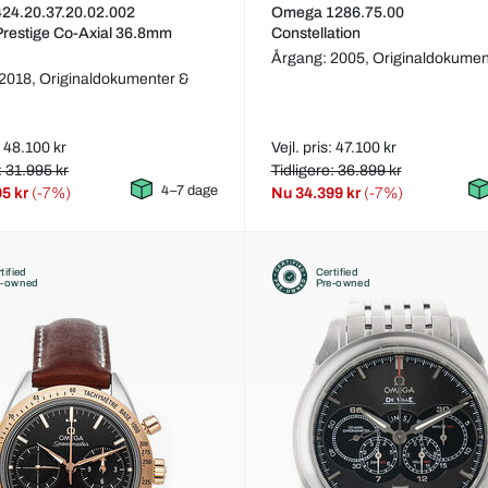
24.20.37.20.02.002
Omega 1286.75.00
 Prestige Co-Axial 36.8mm
Constellation
Årgang: 2005,
Originaldokumen
 2018,
Originaldokumenter &
: 48.100 kr
Vejl. pris: 47.100 kr
: 31.995 kr
Tidligere: 36.899 kr
4–7 dage
95 kr
(-7%)
Nu
34.399 kr
(-7%)
tified
Certified
e-owned
Pre-owned