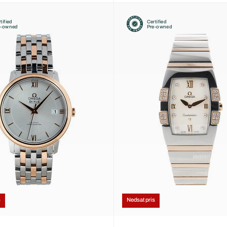
tified
Certified
e-owned
Pre-owned
s
Nedsat pris