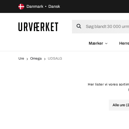
Danmark • Dansk
Mærker
Herr
Ure
Omega
UDSALG
Her lister vi vores sort
Alle ure (