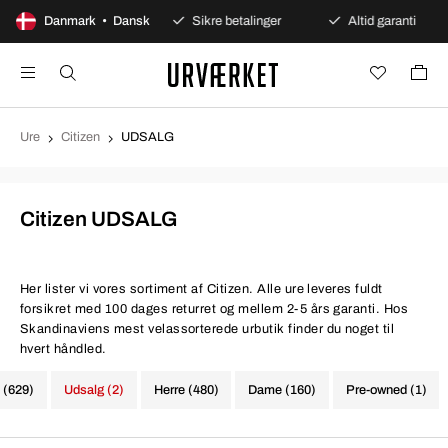
00 dages åbent køb
Danmark • Dansk
Sikre betalinger
Altid garanti
Ure
Citizen
UDSALG
Citizen UDSALG
Her lister vi vores sortiment af Citizen. Alle ure leveres fuldt
forsikret med 100 dages returret og mellem 2-5 års garanti. Hos
Skandinaviens mest velassorterede urbutik finder du noget til
hvert håndled.
e (629)
Udsalg (2)
Herre (480)
Dame (160)
Pre-owned (1)