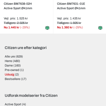
Citizen BM7638-02H
Citizen BM7631-01E
Active Sport Ø41mm
Active Sport Ø41mm
Vejl. pris: 1.525 kr
Vejl. pris: 1.435 kr
Tidligere: 2.025 kr
Tidligere: 1.925 kr
Nu
1.445 kr
(-29%)
Nu
1.360 kr
(-29%)
Citizen ure efter kategori
Alle ure
(629)
Herre
(480)
Dame
(160)
Pre-owned
(1)
Udsalg
(2)
Bestsellere
(17)
Udforsk modelserier fra Citizen
Active Sport
(4)