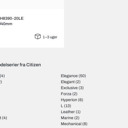
 NH8390-20LE
 Ø40mm
1–3 uger
elserier fra Citizen
(4)
Elegance
(50)
2)
Elegant
(2)
Exclusive
(3)
Forza
(2)
Hyperion
(6)
L
(13)
Leather
(1)
t
(4)
Marine
(2)
Mechanical
(8)