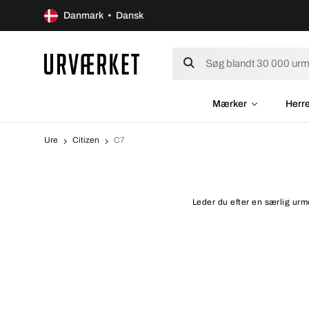
Danmark • Dansk
Mærker
Herr
Ure
Citizen
C7
Leder du efter en særlig urmo