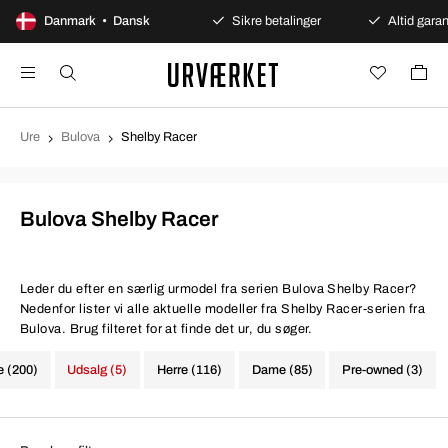
100 dages åbent køb
Danmark • Dansk
Sikre betalinger
Altid garan
Ure
Bulova
Shelby Racer
Bulova Shelby Racer
Leder du efter en særlig urmodel fra serien Bulova Shelby Racer?
Nedenfor lister vi alle aktuelle modeller fra Shelby Racer-serien fra
Bulova. Brug filteret for at finde det ur, du søger.
e (200)
Udsalg (5)
Herre (116)
Dame (85)
Pre-owned (3)