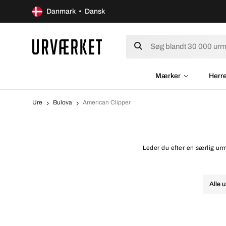
Danmark • Dansk
Mærker
Herr
Ure
Bulova
American Clipper
Leder du efter en særlig ur
Alle u