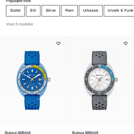
Populære filtre
Sorter
Stil
Skive
Rem
Urkasse
Urverk & Funk
Viser 5 modeller
Bulova 98B445
Bulova 98B449