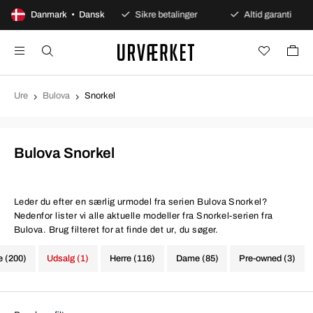
00 dages åbent køb
Danmark • Dansk
Sikre betalinger
Altid garanti
Ure
Bulova
Snorkel
Bulova Snorkel
Leder du efter en særlig urmodel fra serien Bulova Snorkel?
Nedenfor lister vi alle aktuelle modeller fra Snorkel-serien fra
Bulova. Brug filteret for at finde det ur, du søger.
e (200)
Udsalg (1)
Herre (116)
Dame (85)
Pre-owned (3)