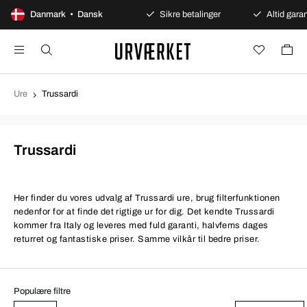
100 dages åbent køb
Danmark • Dansk
Sikre betalinger
Altid garan
Ure
Trussardi
Trussardi
Her finder du vores udvalg af Trussardi ure, brug filterfunktionen
nedenfor for at finde det rigtige ur for dig. Det kendte Trussardi
kommer fra Italy og leveres med fuld garanti, halvfems dages
returret og fantastiske priser. Samme vilkår til bedre priser.
Populære filtre