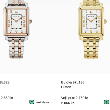
98L328
Bulova 97L186
Sutton
: 2.650 kr
Vejl. pris: 2.750 kr
4–7 dage
2.055 kr