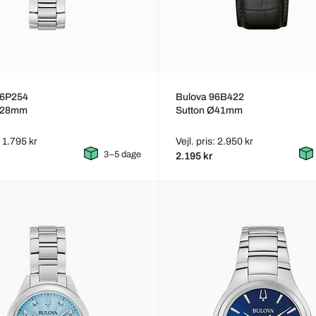
96P254
Bulova 96B422
Ø28mm
Sutton Ø41mm
: 1.795 kr
Vejl. pris: 2.950 kr
3–5 dage
2.195 kr