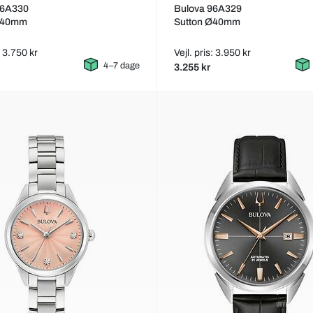
96A330
Bulova 96A329
Ø40mm
Sutton Ø40mm
: 3.750 kr
Vejl. pris: 3.950 kr
4–7 dage
3.255 kr