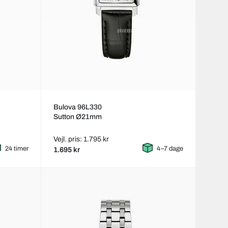
Bulova 96L330
Sutton Ø21mm
Vejl. pris: 1.795 kr
24 timer
4–7 dage
1.695 kr