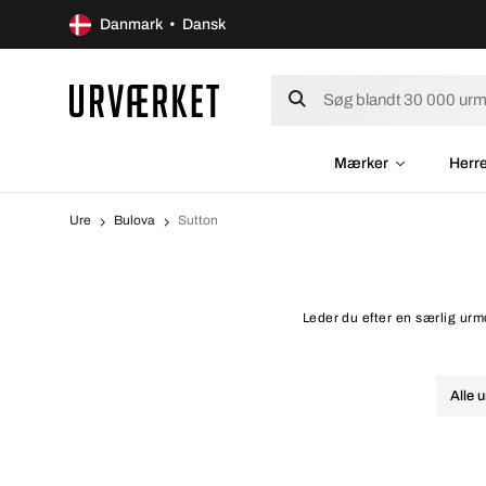
Danmark • Dansk
Mærker
Herr
Ure
Bulova
Sutton
Leder du efter en særlig urmo
Alle u