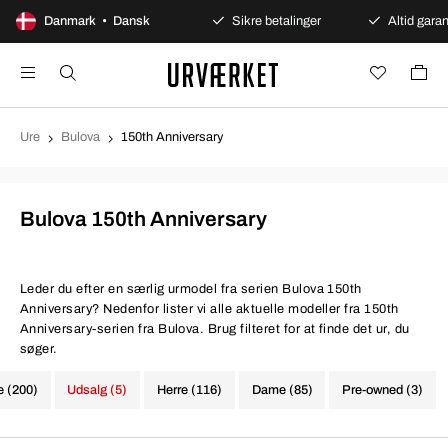
100 dages åbent køb
Danmark • Dansk
Sikre betalinger
Altid garant
Ure
Bulova
150th Anniversary
Bulova 150th Anniversary
Leder du efter en særlig urmodel fra serien Bulova 150th
Anniversary? Nedenfor lister vi alle aktuelle modeller fra 150th
Anniversary-serien fra Bulova. Brug filteret for at finde det ur, du
søger.
e (200)
Udsalg (5)
Herre (116)
Dame (85)
Pre-owned (3)