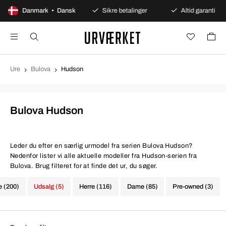
100 dages åbent køb
Danmark • Dansk
Sikre betalinger
Altid garanti
Ure
Bulova
Hudson
Bulova Hudson
Leder du efter en særlig urmodel fra serien Bulova Hudson?
Nedenfor lister vi alle aktuelle modeller fra Hudson-serien fra
Bulova. Brug filteret for at finde det ur, du søger.
e (200)
Udsalg (5)
Herre (116)
Dame (85)
Pre-owned (3)