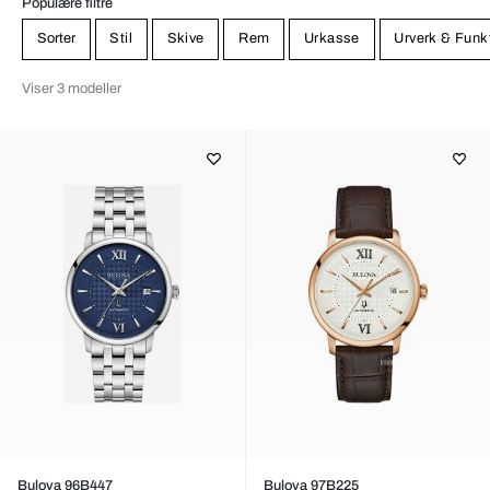
Populære filtre
Sorter
Stil
Skive
Rem
Urkasse
Urverk & Funk
Viser 3 modeller
Bulova 96B447
Bulova 97B225