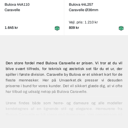
Bulova 44A110
Bulova 44L257
Caravelle
Caravelle Ø36mm
Vejl. pris: 1.210 kr
1.645 kr
809 kr
Den store fordel med Bulova Caravelle er prisen. Vi tror at du vil
blive svært tilfreds, for teknisk og æstetisk set får du et ur, der
spiller i første division. Caravelle by Bulova er et sikkert kort for de
fleste mennesker. Her på Urvaerket.dk presser vi desuden
priserne i bund for vores kunder. Det vil sikkert glæde dig, at vi ofte
har tilbud og udsalg netop på Bulova Caravelle.
Urene findes både som herre- og dameure og alle modeller
kendetegnes af en lignende stil og elegance. Herreurene fra
Bulova Caravelle er lidt større end dameurene. Vær opmærksom på
at du får den rigtige størrelse når du køber en Bulova Caravelle.
Uret tager sig bedst ud, hvis det passer omfanget af dit håndled.