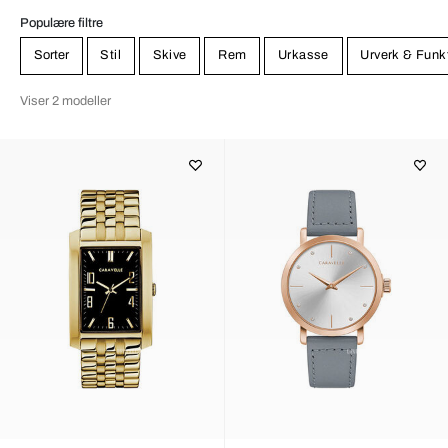
bedste ure. Du kan roligt stole på at Bulova aldrig ville lægge navn
til et ur af ringe kvalitet.
Populære filtre
Sorter
Stil
Skive
Rem
Urkasse
Urverk & Funk
Viser 2 modeller