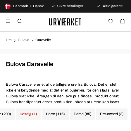
00 dages åbent køb
Danmark • Dansk
Sikre betalinger
Altid garanti
Ure
Bulova
Caravelle
Bulova Caravelle
Bulova Caravelle
er et af de billigere ure fra Bulova. Det er slet
ikke ensbetydende med at det er et buget-ur, for den slags laver
Bulova slet ikke. Årsagen til den lave pris findes i produktionen;
Bulova har tilpasset deres produktion, sådan at urene kan laves
billigere. Det giver en bredere målgruppe for virksomhedens ure.
Caravelle by Bulova er slet ikke billige, du kommer til at betale en
e (200)
Udsalg (1)
Herre (116)
Dame (85)
Pre-owned (3)
pæn sum penge. Samtidig får du chancen at eje et ur, fremstillet af
en af en legendarisk urmager, som står bag nogle af verdens