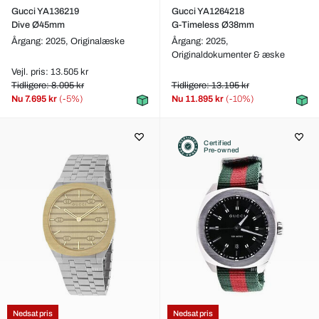
Gucci YA136219
Gucci YA1264218
Dive Ø45mm
G-Timeless Ø38mm
Årgang: 2025,
Originalæske
Årgang: 2025,
Originaldokumenter & æske
Vejl. pris: 13.505 kr
Tidligere: 8.095 kr
Tidligere: 13.195 kr
Nu
7.695 kr
(-5%)
Nu
11.895 kr
(-10%)
Certified
Pre-owned
Nedsat pris
Nedsat pris