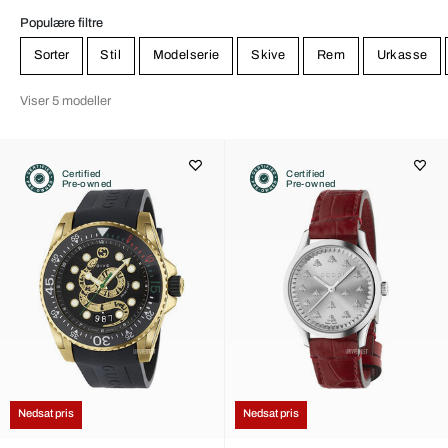
Populære filtre
Sorter
Stil
Modelserie
Skive
Rem
Urkasse
Viser 5 modeller
Certified
Certified
Pre-owned
Pre-owned
Nedsat pris
Nedsat pris