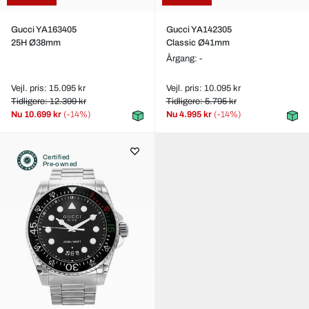
Gucci YA163405
Gucci YA142305
25H Ø38mm
Classic Ø41mm
Årgang: -
Vejl. pris: 15.095 kr
Vejl. pris: 10.095 kr
Tidligere: 12.399 kr
Tidligere: 5.795 kr
Nu
10.699 kr
(-14%)
Nu
4.995 kr
(-14%)
Certified
Pre-owned