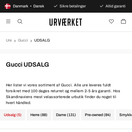
100 dages åbent køb
Danmark • Dansk
Sikre betalinger
Altid garanti
Ure
Gucci
UDSALG
Gucci UDSALG
Her lister vi vores sortiment af Gucci. Alle ure leveres fuldt
forsikret med 100 dages returret og mellem 2-5 års garanti. Hos
Skandinaviens mest velassorterede urbutik finder du noget til
hvert håndled.
Udsalg (5)
Herre (88)
Dame (131)
Pre-owned (84)
Smykke