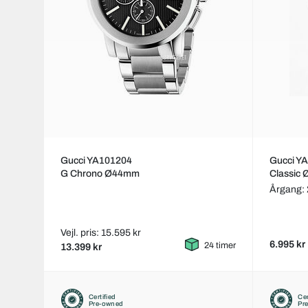
Gucci YA101204
Gucci Y
G Chrono Ø44mm
Classic
Årgang:
Vejl. pris: 15.595 kr
6.995 kr
24 timer
13.399 kr
Certified
Cer
Pre-owned
Pr