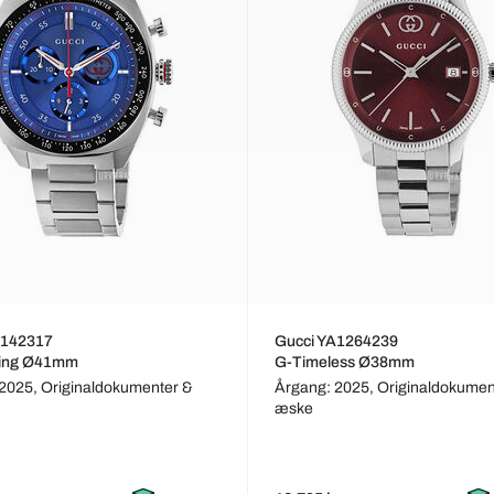
A142317
Gucci YA1264239
cking Ø41mm
G-Timeless Ø38mm
 2025,
Originaldokumenter &
Årgang: 2025,
Originaldokumen
æske