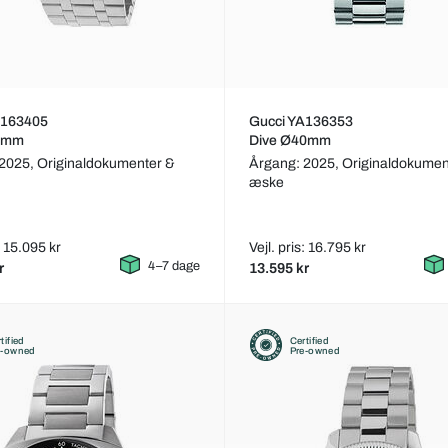
A163405
Gucci YA136353
8mm
Dive Ø40mm
 2025,
Originaldokumenter &
Årgang: 2025,
Originaldokumen
æske
: 15.095 kr
Vejl. pris: 16.795 kr
4–7 dage
r
13.595 kr
tified
Certified
e-owned
Pre-owned