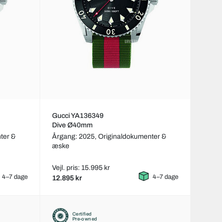
Gucci YA136349
Dive Ø40mm
ter &
Årgang: 2025,
Originaldokumenter &
æske
Vejl. pris: 15.995 kr
4–7 dage
4–7 dage
12.895 kr
Certified
Pre-owned