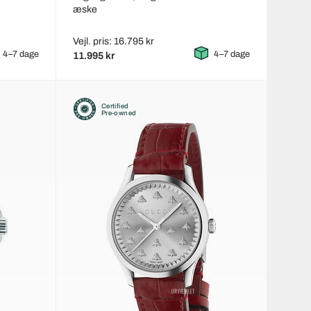
æske
Vejl. pris: 16.795 kr
4–7 dage
4–7 dage
11.995 kr
Certified
Pre-owned