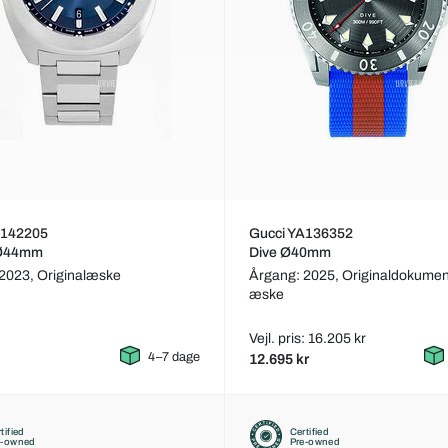
A142205
Gucci YA136352
 Ø44mm
Dive Ø40mm
 2023,
Originalæske
Årgang: 2025,
Originaldokumen
æske
Vejl. pris: 16.205 kr
4–7 dage
12.695 kr
tified
Certified
e-owned
Pre-owned