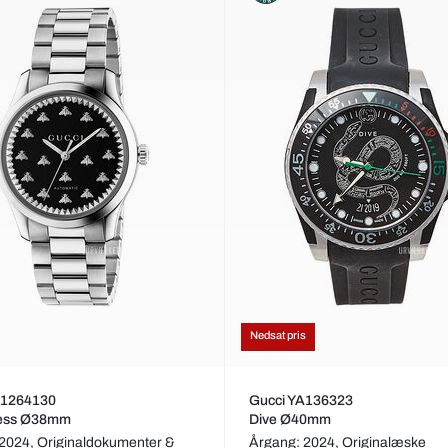
Nedsat pris
A1264130
Gucci YA136323
ess Ø38mm
Dive Ø40mm
 2024,
Originaldokumenter &
Årgang: 2024,
Originalæske