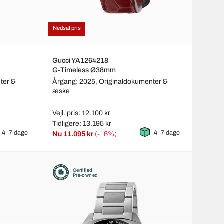
Nedsat pris
Gucci YA1264218
G-Timeless Ø38mm
ter &
Årgang: 2025,
Originaldokumenter &
æske
Vejl. pris: 12.100 kr
Tidligere: 13.195 kr
4–7 dage
4–7 dage
Nu
11.095 kr
(-16%)
Certified
Pre-owned