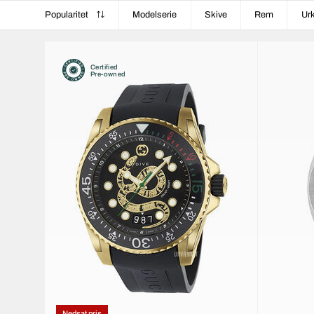
Popularitet
Modelserie
Skive
Rem
Ur
Certified
Pre-owned
Nedsat pris