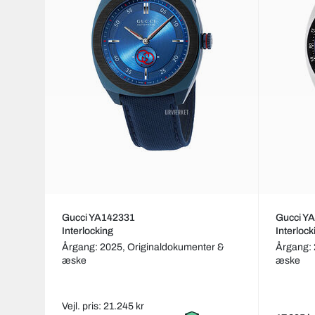
Gucci YA142331
Gucci Y
Interlocking
Interlo
Årgang: 2025,
Originaldokumenter &
Årgang:
æske
æske
Vejl. pris: 21.245 kr