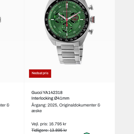
Nedsat pris
Gucci YA142318
Interlocking Ø41mm
ter &
Årgang: 2025,
Originaldokumenter &
æske
Vejl. pris: 16.795 kr
Tidligere: 13.895 kr