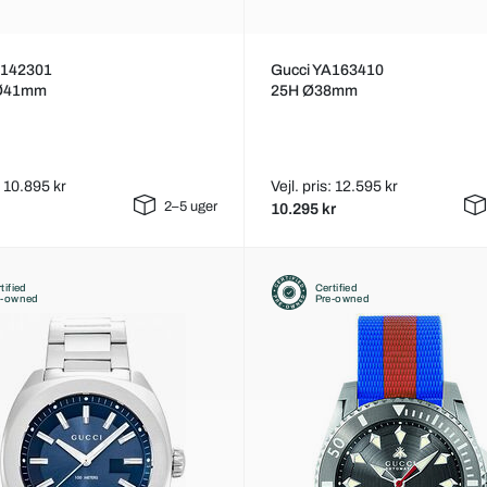
A142301
Gucci YA163410
 Ø41mm
25H Ø38mm
: 10.895 kr
Vejl. pris: 12.595 kr
2–5 uger
10.295 kr
tified
Certified
e-owned
Pre-owned