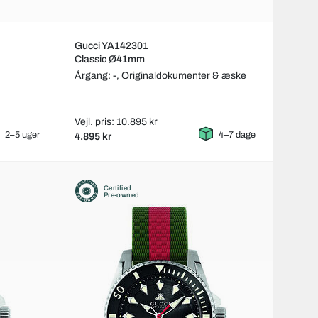
Gucci YA142301
Classic Ø41mm
Årgang: -,
Originaldokumenter & æske
Vejl. pris: 10.895 kr
2–5 uger
4–7 dage
4.895 kr
Certified
Pre-owned