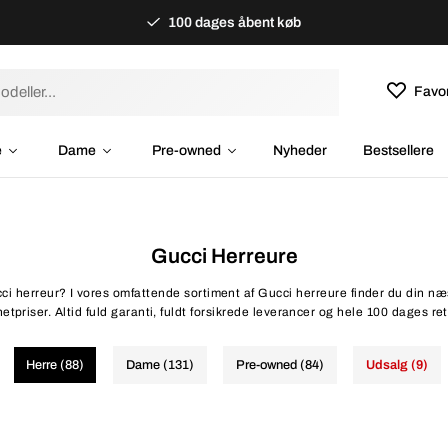
100 dages åbent køb
Favor
e
Dame
Pre-owned
Nyheder
Bestsellere
Gucci Herreure
cci herreur? I vores omfattende sortiment af Gucci herreure finder du din næs
netpriser. Altid fuld garanti, fuldt forsikrede leverancer og hele 100 dages ret
Herre (88)
Dame (131)
Pre-owned (84)
Udsalg (9)