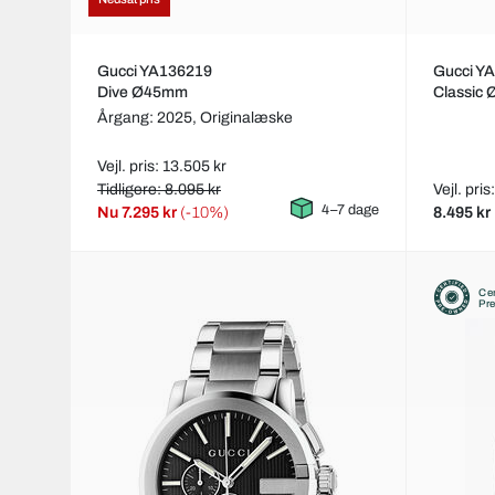
Gucci YA136219
Gucci Y
Dive Ø45mm
Classic
Årgang: 2025,
Originalæske
Vejl. pris: 13.505 kr
Tidligere: 8.095 kr
Vejl. pris
4–7 dage
Nu
7.295 kr
(-10%)
8.495 kr
Cer
Pr