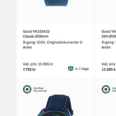
Gucci YA163422
Gucci Y
Classic Ø38mm
25H Ø3
Årgang: 2024,
Originaldokumenter &
Årgang:
æske
æske
Vejl. pris: 10.895 kr
Vejl. pris
4–7 dage
7.795 kr
12.695 k
Certified
Cer
Pre-owned
Pr