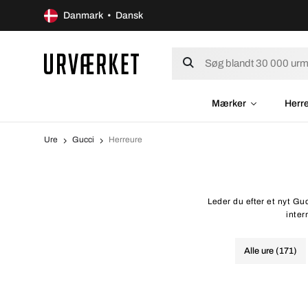
Danmark • Dansk
Mærker
Herr
Ure
Gucci
Herreure
Leder du efter et nyt Gu
inter
Alle ure (171)