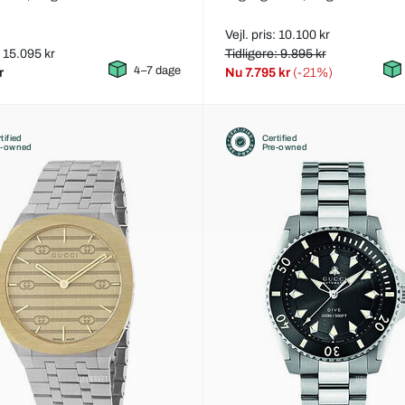
Vejl. pris: 10.100 kr
: 15.095 kr
Tidligere: 9.895 kr
4–7 dage
r
Nu
7.795 kr
(-21%)
tified
Certified
e-owned
Pre-owned