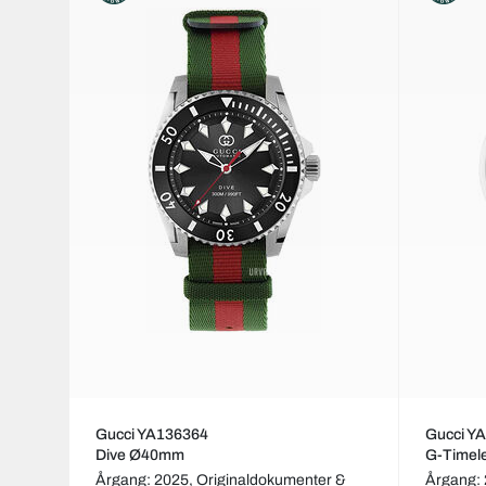
Gucci YA136364
Gucci Y
Dive Ø40mm
G-Timel
Årgang: 2025,
Originaldokumenter &
Årgang: