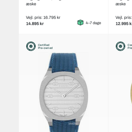
æske
æske
Vejl. pris: 16.795 kr
Vejl. pris
4–7 dage
14.895 kr
12.995 k
Certified
Cer
Pre-owned
Pr