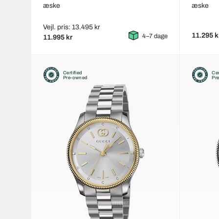
æske
æske
Vejl. pris: 13.495 kr
11.295 k
4–7 dage
11.995 kr
Certified
Cer
Pre-owned
Pr