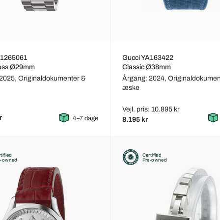
A1265061
Gucci YA163422
ess Ø29mm
Classic Ø38mm
 2025,
Originaldokumenter &
Årgang: 2024,
Originaldokumen
æske
Vejl. pris: 10.895 kr
r
4–7 dage
8.195 kr
tified
Certified
e-owned
Pre-owned