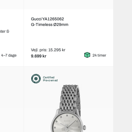
Gucci YA1265062
G-Timeless Ø29mm
ter &
Vejl. pris: 15.295 kr
4–7 dage
24 timer
9.699 kr
Certified
Pre-owned