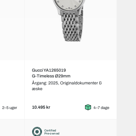
Gucci YA1265019
G-Timeless Ø29mm
Årgang: 2025,
Originaldokumenter &
æske
10.495 kr
2–5 uger
4–7 dage
Certified
Pre-owned