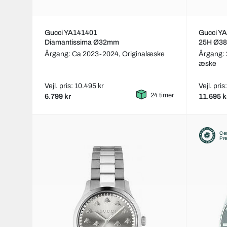
Gucci YA141401
Gucci Y
Diamantissima Ø32mm
25H Ø3
Årgang: Ca 2023-2024,
Originalæske
Årgang:
æske
Vejl. pris: 10.495 kr
Vejl. pris
24 timer
6.799 kr
11.695 k
Cer
Pr