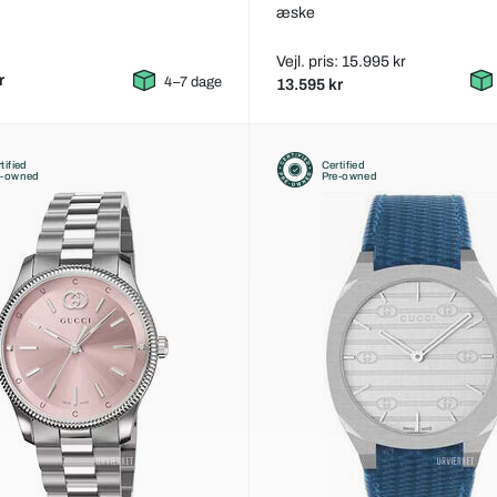
æske
Vejl. pris: 15.995 kr
r
4–7 dage
13.595 kr
tified
Certified
e-owned
Pre-owned