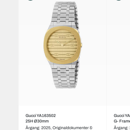
Gucci YA163502
Gucci Y
25H Ø30mm
G- Fram
Årgang: 2025,
Originaldokumenter &
Årgang: