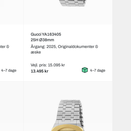
Gucci YA163405
25H Ø38mm
ter &
Årgang: 2025,
Originaldokumenter &
æske
Vejl. pris: 15.095 kr
4–7 dage
4–7 dage
13.495 kr