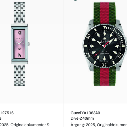
A127516
Gucci YA136349
e
Dive Ø40mm
 2025,
Originaldokumenter &
Årgang: 2025,
Originaldokumen