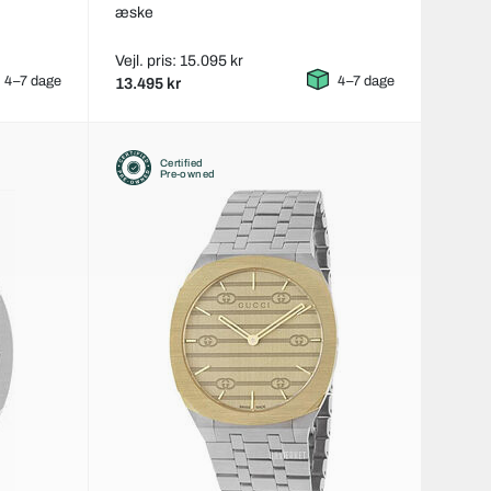
æske
Vejl. pris: 15.095 kr
4–7 dage
4–7 dage
13.495 kr
Certified
Pre-owned