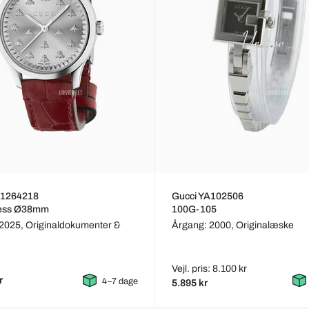
A1264218
Gucci YA102506
ess Ø38mm
100G-105
 2025,
Originaldokumenter &
Årgang: 2000,
Originalæske
Vejl. pris: 8.100 kr
r
4–7 dage
5.895 kr