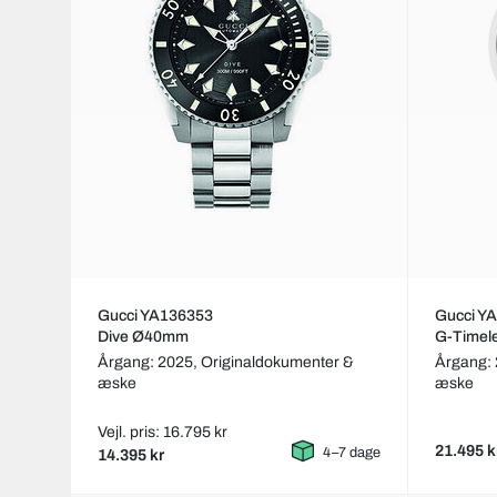
Gucci YA136353
Gucci Y
Dive Ø40mm
G-Timel
Årgang: 2025,
Originaldokumenter &
Årgang:
æske
æske
Vejl. pris: 16.795 kr
21.495 k
4–7 dage
14.395 kr