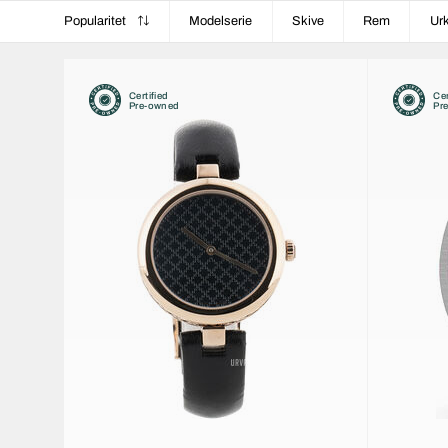
Popularitet
Modelserie
Skive
Rem
Ur
Certified
Cer
Pre-owned
Pr