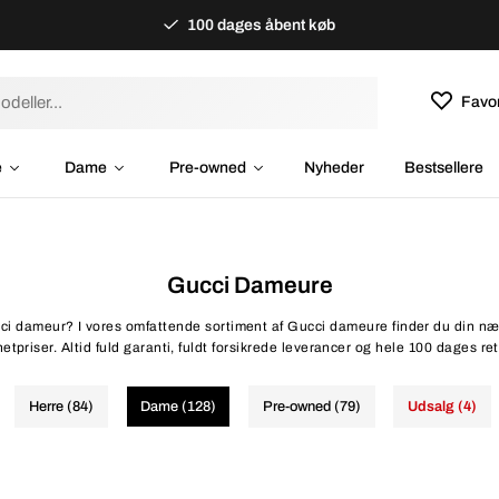
100 dages åbent køb
Favor
e
Dame
Pre-owned
Nyheder
Bestsellere
Gucci Dameure
cci dameur? I vores omfattende sortiment af Gucci dameure finder du din næs
netpriser. Altid fuld garanti, fuldt forsikrede leverancer og hele 100 dages ret
Herre (84)
Dame (128)
Pre-owned (79)
Udsalg (4)