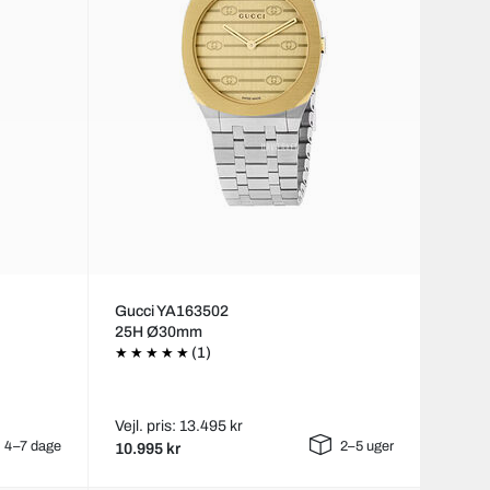
Gucci YA163502
25H Ø30mm
(1)
Vejl. pris: 13.495 kr
4–7 dage
2–5 uger
10.995 kr