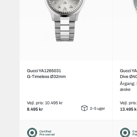
Gucci YA1265031
Gucci Y
G-Timeless Ø32mm
Dive Ø
Årgang:
æske
Vejl. pris: 10.495 kr
Vejl. pris
2–5 uger
8.495 kr
13.495 k
Certified
Cer
Pre-owned
Pr