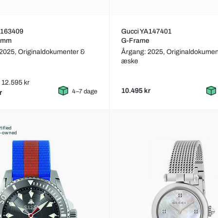
A163409
Gucci YA147401
8mm
G-Frame
 2025,
Originaldokumenter &
Årgang: 2025,
Originaldokumen
æske
: 12.595 kr
10.495 kr
4–7 dage
r
tified
e-owned