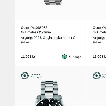
Gucci YA1265063
Gucci Y
G-Timeless Ø29mm
G-Timel
Årgang: 2025,
Originaldokumenter &
Årgang:
æske
æske
11.995 kr
13.095 k
4–7 dage
Certified
Cer
Pre-owned
Pr