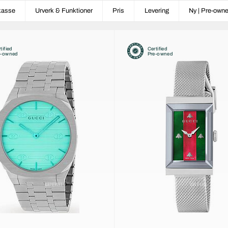
kasse
Urverk & Funktioner
Pris
Levering
Ny | Pre-own
tified
Certified
e-owned
Pre-owned