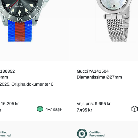
A136352
Gucci YA141504
40mm
Diamantissima Ø27mm
 2025,
Originaldokumenter &
: 16.205 kr
Vejl. pris: 9.695 kr
4–7 dage
r
7.495 kr
tified
Certified
e-owned
Pre-owned