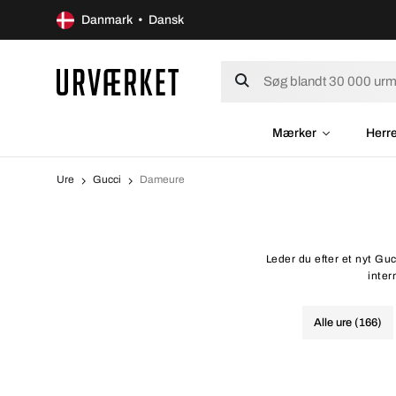
Danmark • Dansk
Mærker
Herr
Ure
Gucci
Dameure
Leder du efter et nyt Gu
inter
Alle ure (166)