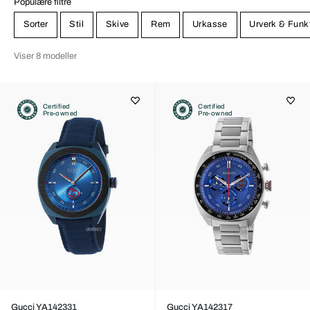
Populære filtre
Sorter
Stil
Skive
Rem
Urkasse
Urverk & Funk
Viser 8 modeller
Certified
Certified
Pre-owned
Pre-owned
Gucci YA142331
Gucci YA142317