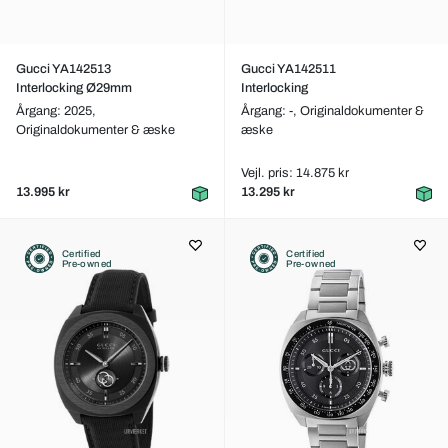
Gucci YA142513
Gucci YA142511
Interlocking Ø29mm
Interlocking
Årgang: 2025,
Årgang: -,
Originaldokumenter &
Originaldokumenter & æske
æske
Vejl. pris: 14.875 kr
13.995 kr
13.295 kr
Certified
Certified
Pre-owned
Pre-owned