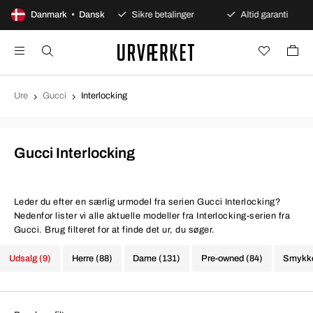
0 dages åbent køb
Danmark • Dansk
Sikre betalinger
Altid garanti
Ure
Gucci
Interlocking
Gucci Interlocking
Leder du efter en særlig urmodel fra serien Gucci Interlocking?
Nedenfor lister vi alle aktuelle modeller fra Interlocking-serien fra
Gucci. Brug filteret for at finde det ur, du søger.
Udsalg (9)
Herre (88)
Dame (131)
Pre-owned (84)
Smykke